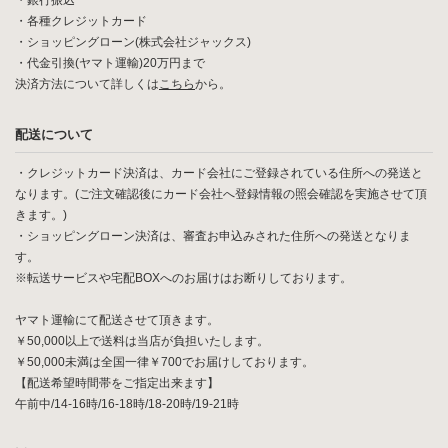
・銀行振込
・各種クレジットカード
・ショッピングローン(株式会社ジャックス)
・代金引換(ヤマト運輸)20万円まで
決済方法について詳しくは
こちら
から。
配送について
・クレジットカード決済は、カード会社にご登録されている住所への発送と
なります。(ご注文確認後にカード会社へ登録情報の照会確認を実施させて頂
きます。)
・ショッピングローン決済は、審査お申込みされた住所への発送となりま
す。
※転送サービスや宅配BOXへのお届けはお断りしております。
ヤマト運輸にて配送させて頂きます。
￥50,000以上で送料は当店が負担いたします。
￥50,000未満は全国一律￥700でお届けしております。
【配送希望時間帯をご指定出来ます】
午前中/14-16時/16-18時/18-20時/19-21時