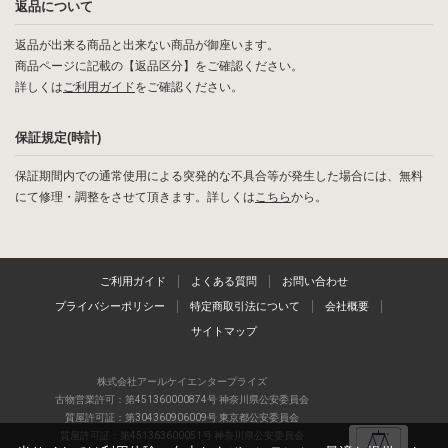
返品について
返品が出来る商品と出来ない商品が御座います。
商品ページに記載の【返品区分】をご確認ください。
詳しくは
ご利用ガイド
をご確認ください。
保証規定(時計)
保証期間内での通常使用による突発的な不具合等が発生した場合には、無料
にて修理・調整をさせて頂きます。詳しくは
こちら
から。
ご利用ガイド
よくある質問
お問い合わせ
プライバシーポリシー
特定商取引法について
会社概要
サイトマップ
株式会社アールケイエンタープライズ
古物営業許可：第451360000874号 神奈川県公安委員会
質屋許可証：第304360906009号 東京都公安委員会
質屋許可証：第451363600051号 神奈川県公安委員会