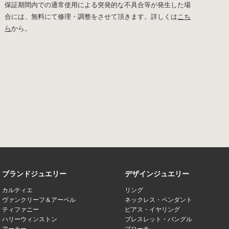
保証期間内での通常使用による突発的な不具合等が発生した場
合には、無料にて修理・調整をさせて頂きます。詳しくは
こち
ら
から。
ブランドジュエリー
デザインジュエリー
カルティエ
リング
ヴァンクリーフ＆アーペル
ネックレス・ペンダント
ティファニー
ピアス・イヤリング
ハリーウィンストン
ブレスレット・バングル