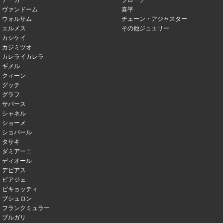
アーカー
ブローチ
ヴァンドーム
喜平
ウォルサム
チェーン・アジャスター
エルメス
その他ジュエリー
カシケイ
カジミツオ
カレライカレラ
ギメル
クィーン
グッチ
グラフ
サバース
シャネル
ショーメ
ショパール
タサキ
ダミアーニ
ディオール
デビアス
ピアジェ
ピキョッティ
ブシュロン
フランクミュラー
ブルガリ