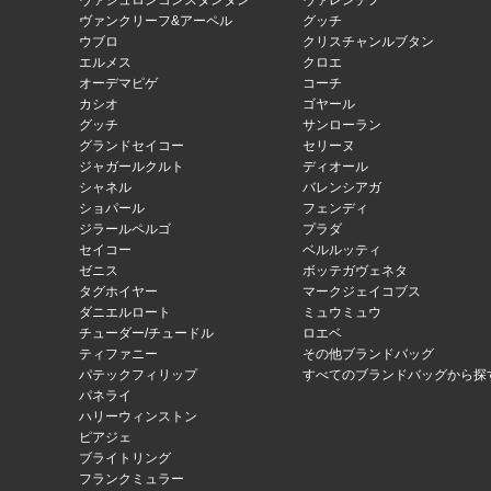
ヴァシュロンコンスタンタン
ヴァレンチノ
ヴァンクリーフ&アーペル
グッチ
ウブロ
クリスチャンルブタン
エルメス
クロエ
オーデマピゲ
コーチ
カシオ
ゴヤール
グッチ
サンローラン
グランドセイコー
セリーヌ
ジャガールクルト
ディオール
シャネル
バレンシアガ
ショパール
フェンディ
ジラールペルゴ
プラダ
セイコー
ベルルッティ
ゼニス
ボッテガヴェネタ
タグホイヤー
マークジェイコブス
ダニエルロート
ミュウミュウ
チューダー/チュードル
ロエベ
ティファニー
その他ブランドバッグ
パテックフィリップ
すべてのブランドバッグから探
パネライ
ハリーウィンストン
ピアジェ
ブライトリング
フランクミュラー