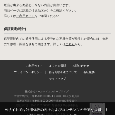
返品が出来る商品と出来ない商品が御座います。
商品ページに記載の【返品区分】をご確認ください。
詳しくは
ご利用ガイド
をご確認ください。
保証規定(時計)
保証期間内での通常使用による突発的な不具合等が発生した場合には、無料
にて修理・調整をさせて頂きます。詳しくは
こちら
から。
ご利用ガイド
よくある質問
お問い合わせ
プライバシーポリシー
特定商取引法について
会社概要
サイトマップ
株式会社アールケイエンタープライズ
古物営業許可：第451360000874号 神奈川県公安委員会
質屋許可証：第304360906009号 東京都公安委員会
質屋許可証：第451363600051号 神奈川県公安委員会
当サイトでは利用体験の向上およびコンテンツの最適な提供、ト
当店は、偽造品の流通防止を目指すAACD(日本流通自主管理協会)の正会
員企業です(会員番号：R-0196)