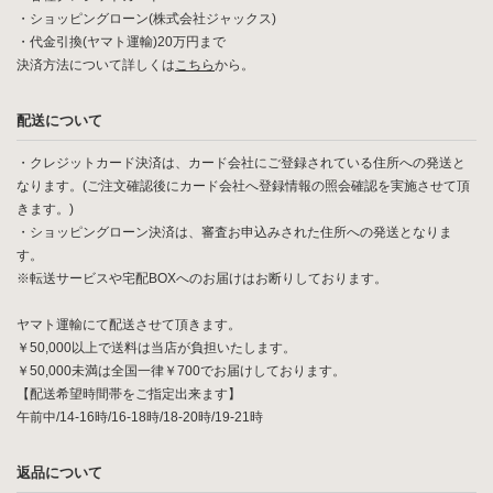
・ショッピングローン(株式会社ジャックス)
・代金引換(ヤマト運輸)20万円まで
決済方法について詳しくは
こちら
から。
配送について
・クレジットカード決済は、カード会社にご登録されている住所への発送と
なります。(ご注文確認後にカード会社へ登録情報の照会確認を実施させて頂
きます。)
・ショッピングローン決済は、審査お申込みされた住所への発送となりま
す。
※転送サービスや宅配BOXへのお届けはお断りしております。
ヤマト運輸にて配送させて頂きます。
￥50,000以上で送料は当店が負担いたします。
￥50,000未満は全国一律￥700でお届けしております。
【配送希望時間帯をご指定出来ます】
午前中/14-16時/16-18時/18-20時/19-21時
返品について