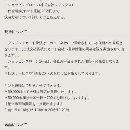
・ショッピングローン(株式会社ジャックス)
・代金引換(ヤマト運輸)20万円まで
決済方法について詳しくは
こちら
から。
配送について
・クレジットカード決済は、カード会社にご登録されている住所への発送と
なります。(ご注文確認後にカード会社へ登録情報の照会確認を実施させて頂
きます。)
・ショッピングローン決済は、審査お申込みされた住所への発送となりま
す。
※転送サービスや宅配BOXへのお届けはお断りしております。
ヤマト運輸にて配送させて頂きます。
￥50,000以上で送料は当店が負担いたします。
￥50,000未満は全国一律￥700でお届けしております。
【配送希望時間帯をご指定出来ます】
午前中/14-16時/16-18時/18-20時/19-21時
返品について