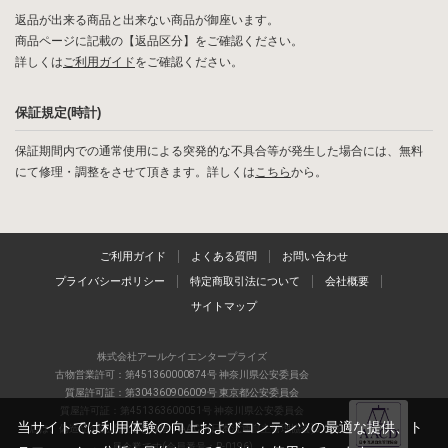
返品が出来る商品と出来ない商品が御座います。
商品ページに記載の【返品区分】をご確認ください。
詳しくは
ご利用ガイド
をご確認ください。
保証規定(時計)
保証期間内での通常使用による突発的な不具合等が発生した場合には、無料
にて修理・調整をさせて頂きます。詳しくは
こちら
から。
ご利用ガイド
よくある質問
お問い合わせ
プライバシーポリシー
特定商取引法について
会社概要
サイトマップ
株式会社アールケイエンタープライズ
古物営業許可：第451360000874号 神奈川県公安委員会
質屋許可証：第304360906009号 東京都公安委員会
質屋許可証：第451363600051号 神奈川県公安委員会
当サイトでは利用体験の向上およびコンテンツの最適な提供、ト
当店は、偽造品の流通防止を目指すAACD(日本流通自主管理協会)の正会
員企業です(会員番号：R-0196)