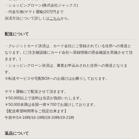
・ショッピングローン(株式会社ジャックス)
・代金引換(ヤマト運輸)20万円まで
決済方法について詳しくは
こちら
から。
配送について
・クレジットカード決済は、カード会社にご登録されている住所への発送と
なります。(ご注文確認後にカード会社へ登録情報の照会確認を実施させて頂
きます。)
・ショッピングローン決済は、審査お申込みされた住所への発送となりま
す。
※転送サービスや宅配BOXへのお届けはお断りしております。
ヤマト運輸にて配送させて頂きます。
￥50,000以上で送料は当店が負担いたします。
￥50,000未満は全国一律￥700でお届けしております。
【配送希望時間帯をご指定出来ます】
午前中/14-16時/16-18時/18-20時/19-21時
返品について