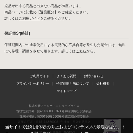
返品が出来る商品と出来ない商品が御座います。
商品ページに記載の【返品区分】をご確認ください。
詳しくは
ご利用ガイド
をご確認ください。
保証規定(時計)
保証期間内での通常使用による突発的な不具合等が発生した場合には、無料
にて修理・調整をさせて頂きます。詳しくは
こちら
から。
ご利用ガイド
よくある質問
お問い合わせ
プライバシーポリシー
特定商取引法について
会社概要
サイトマップ
株式会社アールケイエンタープライズ
古物営業許可：第451360000874号 神奈川県公安委員会
質屋許可証：第304360906009号 東京都公安委員会
質屋許可証：第451363600051号 神奈川県公安委員会
当サイトでは利用体験の向上およびコンテンツの最適な提供、ト
当店は、偽造品の流通防止を目指すAACD(日本流通自主管理協会)の正会
員企業です(会員番号：R-0196)