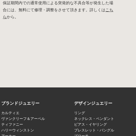
保証期間内での通常使用による突発的な不具合等が発生した場
合には、無料にて修理・調整をさせて頂きます。詳しくは
こち
ら
から。
ブランドジュエリー
デザインジュエリー
カルティエ
リング
ヴァンクリーフ＆アーペル
ネックレス・ペンダント
ティファニー
ピアス・イヤリング
ハリーウィンストン
ブレスレット・バングル