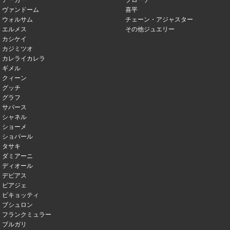
アーカー
ブローチ
ヴァンドーム
喜平
ウォルサム
チェーン・アジャスター
エルメス
その他ジュエリー
カシケイ
カジミツオ
カレライカレラ
ギメル
クィーン
グッチ
グラフ
サバース
シャネル
ショーメ
ショパール
タサキ
ダミアーニ
ディオール
デビアス
ピアジェ
ピキョッティ
ブシュロン
フランクミュラー
ブルガリ