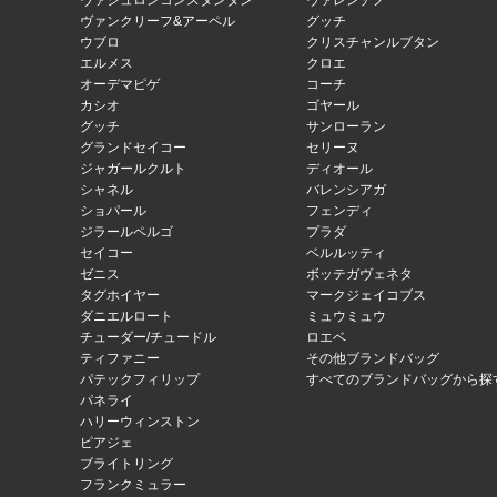
ヴァシュロンコンスタンタン
ヴァレンチノ
ヴァンクリーフ&アーペル
グッチ
ウブロ
クリスチャンルブタン
エルメス
クロエ
オーデマピゲ
コーチ
カシオ
ゴヤール
グッチ
サンローラン
グランドセイコー
セリーヌ
ジャガールクルト
ディオール
シャネル
バレンシアガ
ショパール
フェンディ
ジラールペルゴ
プラダ
セイコー
ベルルッティ
ゼニス
ボッテガヴェネタ
タグホイヤー
マークジェイコブス
ダニエルロート
ミュウミュウ
チューダー/チュードル
ロエベ
ティファニー
その他ブランドバッグ
パテックフィリップ
すべてのブランドバッグから探
パネライ
ハリーウィンストン
ピアジェ
ブライトリング
フランクミュラー