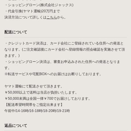
・ショッピングローン(株式会社ジャックス)
・代金引換(ヤマト運輸)20万円まで
決済方法について詳しくは
こちら
から。
配送について
・クレジットカード決済は、カード会社にご登録されている住所への発送と
なります。(ご注文確認後にカード会社へ登録情報の照会確認を実施させて頂
きます。)
・ショッピングローン決済は、審査お申込みされた住所への発送となりま
す。
※転送サービスや宅配BOXへのお届けはお断りしております。
ヤマト運輸にて配送させて頂きます。
￥50,000以上で送料は当店が負担いたします。
￥50,000未満は全国一律￥700でお届けしております。
【配送希望時間帯をご指定出来ます】
午前中/14-16時/16-18時/18-20時/19-21時
返品について