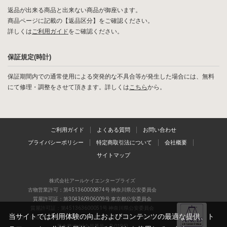
返品が出来る商品と出来ない商品が御座います。
商品ページに記載の【返品区分】をご確認ください。
詳しくは
ご利用ガイド
をご確認ください。
保証規定(時計)
保証期間内での通常使用による突発的な不具合等が発生した場合には、無料
にて修理・調整をさせて頂きます。詳しくは
こちら
から。
ご利用ガイド
よくある質問
お問い合わせ
プライバシーポリシー
特定商取引法について
会社概要
サイトマップ
株式会社アールケイエンタープライズ
古物営業許可：第451360000874号 神奈川県公安委員会
質屋許可証：第304360906009号 東京都公安委員会
質屋許可証：第451363600051号 神奈川県公安委員会
当サイトでは利用体験の向上およびコンテンツの最適な提供、ト
当店は、偽造品の流通防止を目指すAACD(日本流通自主管理協会)の正会
員企業です(会員番号：R-0196)