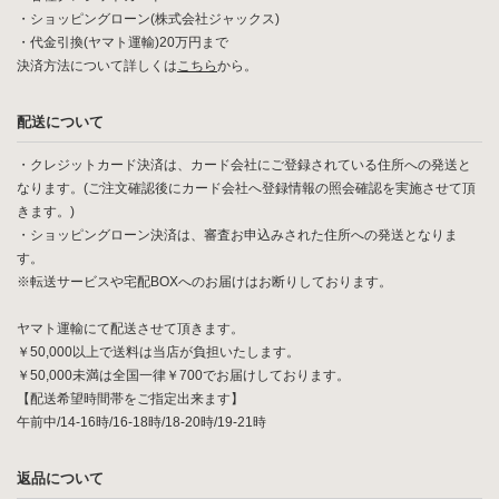
・ショッピングローン(株式会社ジャックス)
・代金引換(ヤマト運輸)20万円まで
決済方法について詳しくは
こちら
から。
配送について
・クレジットカード決済は、カード会社にご登録されている住所への発送と
なります。(ご注文確認後にカード会社へ登録情報の照会確認を実施させて頂
きます。)
・ショッピングローン決済は、審査お申込みされた住所への発送となりま
す。
※転送サービスや宅配BOXへのお届けはお断りしております。
ヤマト運輸にて配送させて頂きます。
￥50,000以上で送料は当店が負担いたします。
￥50,000未満は全国一律￥700でお届けしております。
【配送希望時間帯をご指定出来ます】
午前中/14-16時/16-18時/18-20時/19-21時
返品について