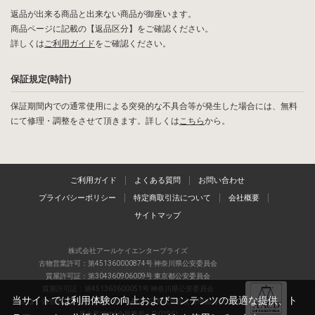
返品が出来る商品と出来ない商品が御座います。
商品ページに記載の【返品区分】をご確認ください。
詳しくは
ご利用ガイド
をご確認ください。
保証規定(時計)
保証期間内での通常使用による突発的な不具合等が発生した場合には、無料
にて修理・調整をさせて頂きます。詳しくは
こちら
から。
ご利用ガイド
よくある質問
お問い合わせ
プライバシーポリシー
特定商取引法について
会社概要
サイトマップ
株式会社アールケイエンタープライズ
古物営業許可：第451360000874号 神奈川県公安委員会
質屋許可証：第304360906009号 東京都公安委員会
質屋許可証：第451363600051号 神奈川県公安委員会
当サイトでは利用体験の向上およびコンテンツの最適な提供、ト
当店は、偽造品の流通防止を目指すAACD(日本流通自主管理協会)の正会
員企業です(会員番号：R-0196)