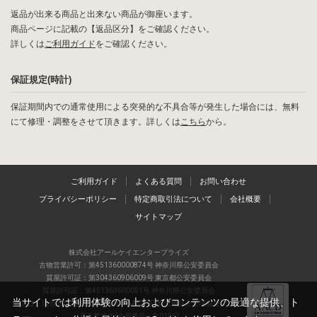
返品が出来る商品と出来ない商品が御座います。
商品ページに記載の【返品区分】をご確認ください。
詳しくは
ご利用ガイド
をご確認ください。
保証規定(時計)
保証期間内での通常使用による突発的な不具合等が発生した場合には、無料
にて修理・調整をさせて頂きます。詳しくは
こちら
から。
ご利用ガイド
よくある質問
お問い合わせ
プライバシーポリシー
特定商取引法について
会社概要
サイトマップ
株式会社アールケイエンタープライズ
古物営業許可：第451360000874号 神奈川県公安委員会
質屋許可証：第304360906009号 東京都公安委員会
質屋許可証：第451363600051号 神奈川県公安委員会
当サイトでは利用体験の向上およびコンテンツの最適な提供、ト
当店は、偽造品の流通防止を目指すAACD(日本流通自主管理協会)の正会
員企業です(会員番号：R-0196)