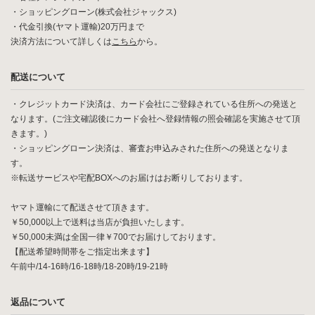
・ショッピングローン(株式会社ジャックス)
・代金引換(ヤマト運輸)20万円まで
決済方法について詳しくは
こちら
から。
配送について
・クレジットカード決済は、カード会社にご登録されている住所への発送と
なります。(ご注文確認後にカード会社へ登録情報の照会確認を実施させて頂
きます。)
・ショッピングローン決済は、審査お申込みされた住所への発送となりま
す。
※転送サービスや宅配BOXへのお届けはお断りしております。
ヤマト運輸にて配送させて頂きます。
￥50,000以上で送料は当店が負担いたします。
￥50,000未満は全国一律￥700でお届けしております。
【配送希望時間帯をご指定出来ます】
午前中/14-16時/16-18時/18-20時/19-21時
返品について