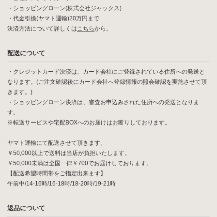
・ショッピングローン(株式会社ジャックス)
・代金引換(ヤマト運輸)20万円まで
決済方法について詳しくは
こちら
から。
配送について
・クレジットカード決済は、カード会社にご登録されている住所への発送と
なります。(ご注文確認後にカード会社へ登録情報の照会確認を実施させて頂
きます。)
・ショッピングローン決済は、審査お申込みされた住所への発送となりま
す。
※転送サービスや宅配BOXへのお届けはお断りしております。
ヤマト運輸にて配送させて頂きます。
￥50,000以上で送料は当店が負担いたします。
￥50,000未満は全国一律￥700でお届けしております。
【配送希望時間帯をご指定出来ます】
午前中/14-16時/16-18時/18-20時/19-21時
返品について