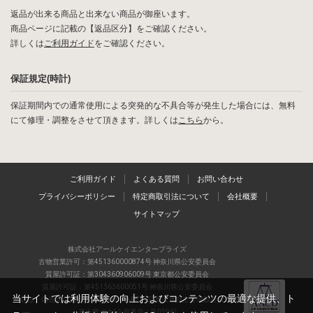
返品が出来る商品と出来ない商品が御座います。
商品ページに記載の【返品区分】をご確認ください。
詳しくは
ご利用ガイド
をご確認ください。
保証規定(時計)
保証期間内での通常使用による突発的な不具合等が発生した場合には、無料
にて修理・調整をさせて頂きます。詳しくは
こちら
から。
ご利用ガイド
よくある質問
お問い合わせ
プライバシーポリシー
特定商取引法について
会社概要
サイトマップ
株式会社アールケイエンタープライズ
古物営業許可：第451360000874号 神奈川県公安委員会
質屋許可証：第304360906009号 東京都公安委員会
質屋許可証：第451363600051号 神奈川県公安委員会
当サイトでは利用体験の向上およびコンテンツの最適な提供、ト
当店は、偽造品の流通防止を目指すAACD(日本流通自主管理協会)の正会
員企業です(会員番号：R-0196)