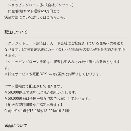
・ショッピングローン(株式会社ジャックス)
・代金引換(ヤマト運輸)20万円まで
決済方法について詳しくは
こちら
から。
配送について
・クレジットカード決済は、カード会社にご登録されている住所への発送と
なります。(ご注文確認後にカード会社へ登録情報の照会確認を実施させて頂
きます。)
・ショッピングローン決済は、審査お申込みされた住所への発送となりま
す。
※転送サービスや宅配BOXへのお届けはお断りしております。
ヤマト運輸にて配送させて頂きます。
￥50,000以上で送料は当店が負担いたします。
￥50,000未満は全国一律￥700でお届けしております。
【配送希望時間帯をご指定出来ます】
午前中/14-16時/16-18時/18-20時/19-21時
返品について