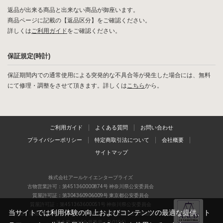
返品が出来る商品と出来ない商品が御座います。
商品ページに記載の【返品区分】をご確認ください。
詳しくは
ご利用ガイド
をご確認ください。
保証規定(時計)
保証期間内での通常使用による突発的な不具合等が発生した場合には、無料
にて修理・調整をさせて頂きます。詳しくは
こちら
から。
ご利用ガイド
よくある質問
お問い合わせ
プライバシーポリシー
特定商取引法について
会社概要
サイトマップ
株式会社アールケイエンタープライズ
古物営業許可：第451360000874号 神奈川県公安委員会
質屋許可証：第304360906009号 東京都公安委員会
質屋許可証：第451363600051号 神奈川県公安委員会
当サイトでは利用体験の向上およびコンテンツの最適な提供、ト
当店は、偽造品の流通防止を目指すAACD(日本流通自主管理協会)の正会
員企業です(会員番号：R-0196)