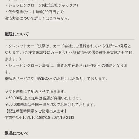
・ショッピングローン(株式会社ジャックス)
・代金引換(ヤマト運輸)20万円まで
決済方法について詳しくは
こちら
から。
配送について
・クレジットカード決済は、カード会社にご登録されている住所への発送と
なります。(ご注文確認後にカード会社へ登録情報の照会確認を実施させて頂
きます。)
・ショッピングローン決済は、審査お申込みされた住所への発送となりま
す。
※転送サービスや宅配BOXへのお届けはお断りしております。
ヤマト運輸にて配送させて頂きます。
￥50,000以上で送料は当店が負担いたします。
￥50,000未満は全国一律￥700でお届けしております。
【配送希望時間帯をご指定出来ます】
午前中/14-16時/16-18時/18-20時/19-21時
返品について