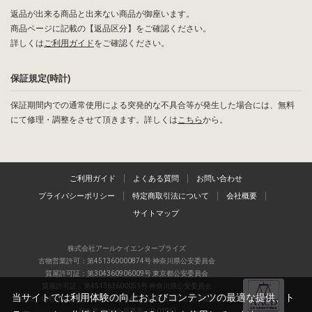
返品が出来る商品と出来ない商品が御座います。
商品ページに記載の【返品区分】をご確認ください。
詳しくは
ご利用ガイド
をご確認ください。
保証規定(時計)
保証期間内での通常使用による突発的な不具合等が発生した場合には、無料
にて修理・調整をさせて頂きます。詳しくは
こちら
から。
ご利用ガイド
よくある質問
お問い合わせ
プライバシーポリシー
特定商取引法について
会社概要
サイトマップ
株式会社アールケイエンタープライズ
古物営業許可：第451360000874号 神奈川県公安委員会
質屋許可証：第304360906009号 東京都公安委員会
質屋許可証：第451363600051号 神奈川県公安委員会
当サイトでは利用体験の向上およびコンテンツの最適な提供、ト
当店は、偽造品の流通防止を目指すAACD(日本流通自主管理協会)の正会
員企業です(会員番号：R-0196)