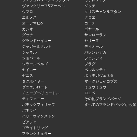
ヴァシュロンコンスタンタン
ヴァレンチノ
ヴァンクリーフ&アーペル
グッチ
ウブロ
クリスチャンルブタン
エルメス
クロエ
オーデマピゲ
コーチ
カシオ
ゴヤール
グッチ
サンローラン
グランドセイコー
セリーヌ
ジャガールクルト
ディオール
シャネル
バレンシアガ
ショパール
フェンディ
ジラールペルゴ
プラダ
セイコー
ベルルッティ
ゼニス
ボッテガヴェネタ
タグホイヤー
マークジェイコブス
ダニエルロート
ミュウミュウ
チューダー/チュードル
ロエベ
ティファニー
その他ブランドバッグ
パテックフィリップ
すべてのブランドバッグから探
パネライ
ハリーウィンストン
ピアジェ
ブライトリング
フランクミュラー