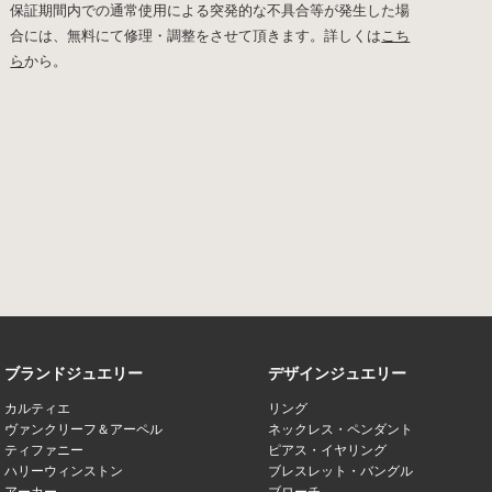
保証期間内での通常使用による突発的な不具合等が発生した場
合には、無料にて修理・調整をさせて頂きます。詳しくは
こち
ら
から。
ブランドジュエリー
デザインジュエリー
カルティエ
リング
ヴァンクリーフ＆アーペル
ネックレス・ペンダント
ティファニー
ピアス・イヤリング
ハリーウィンストン
ブレスレット・バングル