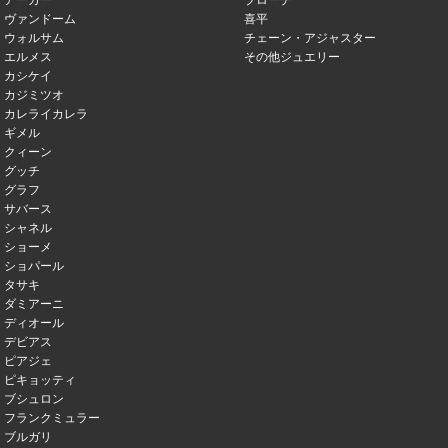
アーカー
ブローチ
ヴァンドーム
喜平
ウォルサム
チェーン・アジャスター
エルメス
その他ジュエリー
カシケイ
カジミツオ
カレライカレラ
ギメル
クィーン
グッチ
グラフ
サバース
シャネル
ショーメ
ショパール
タサキ
ダミアーニ
ディオール
デビアス
ピアジェ
ピキョッティ
ブシュロン
フランクミュラー
ブルガリ