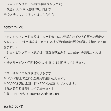
・ショッピングローン(株式会社ジャックス)
・代金引換(ヤマト運輸)20万円まで
決済方法について詳しくは
こちら
から。
配送について
・クレジットカード決済は、カード会社にご登録されている住所への発送と
なります。(ご注文確認後にカード会社へ登録情報の照会確認を実施させて頂
きます。)
・ショッピングローン決済は、審査お申込みされた住所への発送となりま
す。
※転送サービスや宅配BOXへのお届けはお断りしております。
ヤマト運輸にて配送させて頂きます。
￥50,000以上で送料は当店が負担いたします。
￥50,000未満は全国一律￥700でお届けしております。
【配送希望時間帯をご指定出来ます】
午前中/14-16時/16-18時/18-20時/19-21時
返品について