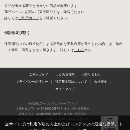
返品が出来る商品と出来ない商品が御座います。
商品ページに記載の【返品区分】をご確認ください。
詳しくは
ご利用ガイド
をご確認ください。
保証規定(時計)
保証期間内での通常使用による突発的な不具合等が発生した場合には、無料
にて修理・調整をさせて頂きます。詳しくは
こちら
から。
ご利用ガイド
よくある質問
お問い合わせ
プライバシーポリシー
特定商取引法について
会社概要
サイトマップ
株式会社アールケイエンタープライズ
古物営業許可：第451360000874号 神奈川県公安委員会
質屋許可証：第304360906009号 東京都公安委員会
質屋許可証：第451363600051号 神奈川県公安委員会
当サイトでは利用体験の向上およびコンテンツの最適な提供、ト
当店は、偽造品の流通防止を目指すAACD(日本流通自主管理協会)の正会
員企業です(会員番号：R-0196)