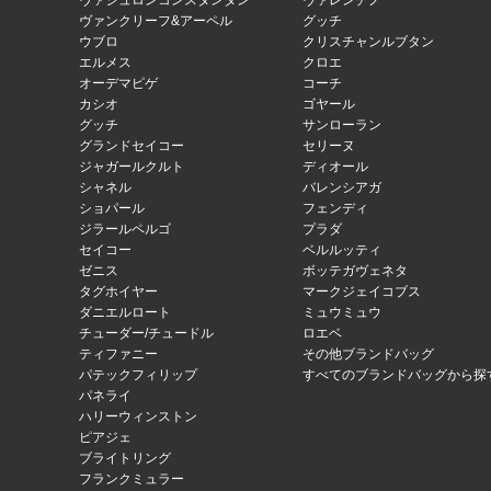
ヴァシュロンコンスタンタン
ヴァレンチノ
ヴァンクリーフ&アーペル
グッチ
ウブロ
クリスチャンルブタン
エルメス
クロエ
オーデマピゲ
コーチ
カシオ
ゴヤール
グッチ
サンローラン
グランドセイコー
セリーヌ
ジャガールクルト
ディオール
シャネル
バレンシアガ
ショパール
フェンディ
ジラールペルゴ
プラダ
セイコー
ベルルッティ
ゼニス
ボッテガヴェネタ
タグホイヤー
マークジェイコブス
ダニエルロート
ミュウミュウ
チューダー/チュードル
ロエベ
ティファニー
その他ブランドバッグ
パテックフィリップ
すべてのブランドバッグから探
パネライ
ハリーウィンストン
ピアジェ
ブライトリング
フランクミュラー