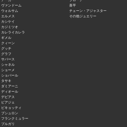
アーカー
ブローチ
ヴァンドーム
喜平
ウォルサム
チェーン・アジャスター
エルメス
その他ジュエリー
カシケイ
カジミツオ
カレライカレラ
ギメル
クィーン
グッチ
グラフ
サバース
シャネル
ショーメ
ショパール
タサキ
ダミアーニ
ディオール
デビアス
ピアジェ
ピキョッティ
ブシュロン
フランクミュラー
ブルガリ