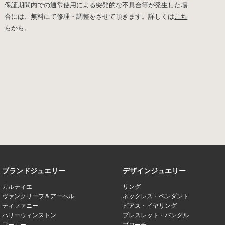
保証期間内での通常使用による突発的な不具合等が発生した場
合には、無料にて修理・調整をさせて頂きます。詳しくは
こち
ら
から。
ブランドジュエリー
デザインジュエリー
カルティエ
リング
ヴァンクリーフ＆アーペル
ネックレス・ペンダント
ティファニー
ピアス・イヤリング
ハリーウィンストン
ブレスレット・バングル