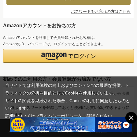
パスワードをお忘れの方はこちら
Amazonアカウントをお持ちの方
Amazonアカウントを利用して会員登録されたお客様は、
AmazonのID、パスワードで、ログインすることができます。
初めてのご利用の方・会員登録がお済みでない方
当サイトでは利用体験の向上およびコンテンツの最適な提供、ト
ラフィックの分析を目的としてCookieを使用しています。
初めてのご利用の方・会員登録がお済みでない方は、こちらから会員
登録を行ってください。
サイトの閲覧を継続された場合、Cookieの利用に同意したものと
会員IDとパスワードを登録しておくと便利にお買い物ができるように
いたします。
なります。
詳細については
プライバシーポリシー
をご確認ください。
承諾する
メニュー
商品を探す
お気に入り
ログイン/会員登録
カート