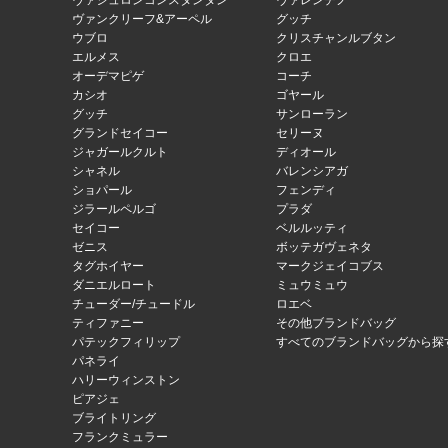
ヴァシュロンコンスタンタン
ヴァレンチノ
ヴァンクリーフ&アーペル
グッチ
ウブロ
クリスチャンルブタン
エルメス
クロエ
オーデマピゲ
コーチ
カシオ
ゴヤール
グッチ
サンローラン
グランドセイコー
セリーヌ
ジャガールクルト
ディオール
シャネル
バレンシアガ
ショパール
フェンディ
ジラールペルゴ
プラダ
セイコー
ベルルッティ
ゼニス
ボッテガヴェネタ
タグホイヤー
マークジェイコブス
ダニエルロート
ミュウミュウ
チューダー/チュードル
ロエベ
ティファニー
その他ブランドバッグ
パテックフィリップ
すべてのブランドバッグから探
パネライ
ハリーウィンストン
ピアジェ
ブライトリング
フランクミュラー