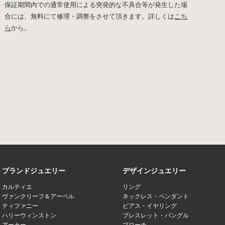
保証期間内での通常使用による突発的な不具合等が発生した場
合には、無料にて修理・調整をさせて頂きます。詳しくは
こち
ら
から。
ブランドジュエリー
デザインジュエリー
カルティエ
リング
ヴァンクリーフ＆アーペル
ネックレス・ペンダント
ティファニー
ピアス・イヤリング
ハリーウィンストン
ブレスレット・バングル