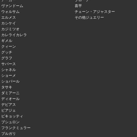
アーカー
ブローチ
ヴァンドーム
喜平
ウォルサム
チェーン・アジャスター
エルメス
その他ジュエリー
カシケイ
カジミツオ
カレライカレラ
ギメル
クィーン
グッチ
グラフ
サバース
シャネル
ショーメ
ショパール
タサキ
ダミアーニ
ディオール
デビアス
ピアジェ
ピキョッティ
ブシュロン
フランクミュラー
ブルガリ