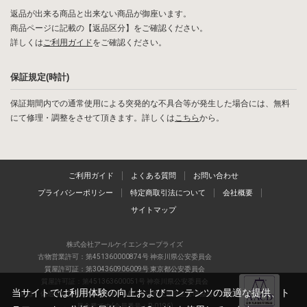
返品が出来る商品と出来ない商品が御座います。
商品ページに記載の【返品区分】をご確認ください。
詳しくは
ご利用ガイド
をご確認ください。
保証規定(時計)
保証期間内での通常使用による突発的な不具合等が発生した場合には、無料
にて修理・調整をさせて頂きます。詳しくは
こちら
から。
ご利用ガイド
よくある質問
お問い合わせ
プライバシーポリシー
特定商取引法について
会社概要
サイトマップ
株式会社アールケイエンタープライズ
古物営業許可：第451360000874号 神奈川県公安委員会
質屋許可証：第304360906009号 東京都公安委員会
質屋許可証：第451363600051号 神奈川県公安委員会
当サイトでは利用体験の向上およびコンテンツの最適な提供、ト
当店は、偽造品の流通防止を目指すAACD(日本流通自主管理協会)の正会
員企業です(会員番号：R-0196)