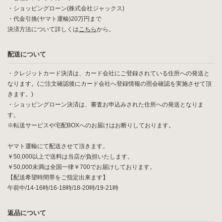
・ショッピングローン(株式会社ジャックス)
・代金引換(ヤマト運輸)20万円まで
決済方法について詳しくは
こちら
から。
配送について
・クレジットカード決済は、カード会社にご登録されている住所への発送と
なります。(ご注文確認後にカード会社へ登録情報の照会確認を実施させて頂
きます。)
・ショッピングローン決済は、審査お申込みされた住所への発送となりま
す。
※転送サービスや宅配BOXへのお届けはお断りしております。
ヤマト運輸にて配送させて頂きます。
￥50,000以上で送料は当店が負担いたします。
￥50,000未満は全国一律￥700でお届けしております。
【配送希望時間帯をご指定出来ます】
午前中/14-16時/16-18時/18-20時/19-21時
返品について