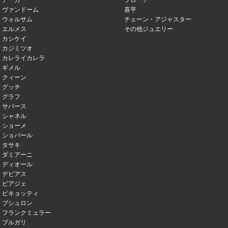
アーカー
ブローチ
ヴァンドーム
喜平
ウォルサム
チェーン・アジャスター
エルメス
その他ジュエリー
カシケイ
カジミツオ
カレライカレラ
ギメル
クィーン
グッチ
グラフ
サバース
シャネル
ショーメ
ショパール
タサキ
ダミアーニ
ディオール
デビアス
ピアジェ
ピキョッティ
ブシュロン
フランクミュラー
ブルガリ