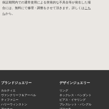
保証期間内での通常使用による突発的な不具合等が発生した場
合には、無料にて修理・調整をさせて頂きます。詳しくは
こち
ら
から。
ブランドジュエリー
デザインジュエリー
カルティエ
リング
ヴァンクリーフ＆アーペル
ネックレス・ペンダント
ティファニー
ピアス・イヤリング
ハリーウィンストン
ブレスレット・バングル