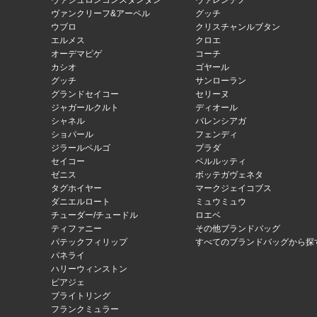
ヴァシュロンコンスタンタン
ヴァレンチノ
ヴァンクリーフ&アーペル
グッチ
ウブロ
クリスチャンルブタン
エルメス
クロエ
オーデマピゲ
コーチ
カシオ
ゴヤール
グッチ
サンローラン
グランドセイコー
セリーヌ
ジャガールクルト
ディオール
シャネル
バレンシアガ
ショパール
フェンディ
ジラールペルゴ
プラダ
セイコー
ベルルッティ
ゼニス
ボッテガヴェネタ
タグホイヤー
マークジェイコブス
ダニエルロート
ミュウミュウ
チューダー/チュードル
ロエベ
ティファニー
その他ブランドバッグ
パテックフィリップ
すべてのブランドバッグから探
パネライ
ハリーウィンストン
ピアジェ
ブライトリング
フランクミュラー