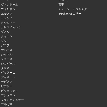
アーカー
ブローチ
ヴァンドーム
喜平
ウォルサム
チェーン・アジャスター
エルメス
その他ジュエリー
カシケイ
カジミツオ
カレライカレラ
ギメル
クィーン
グッチ
グラフ
サバース
シャネル
ショーメ
ショパール
タサキ
ダミアーニ
ディオール
デビアス
ピアジェ
ピキョッティ
ブシュロン
フランクミュラー
ブルガリ