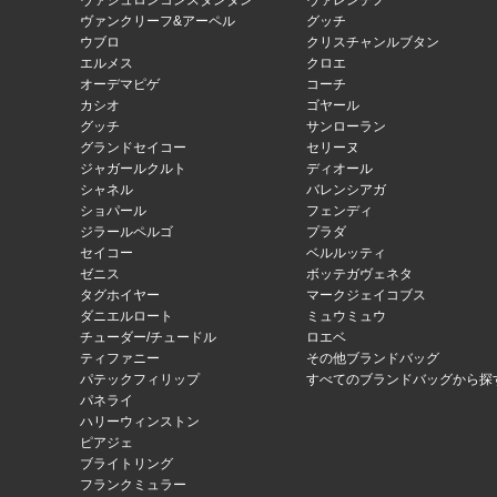
ヴァシュロンコンスタンタン
ヴァレンチノ
ヴァンクリーフ&アーペル
グッチ
ウブロ
クリスチャンルブタン
エルメス
クロエ
オーデマピゲ
コーチ
カシオ
ゴヤール
グッチ
サンローラン
グランドセイコー
セリーヌ
ジャガールクルト
ディオール
シャネル
バレンシアガ
ショパール
フェンディ
ジラールペルゴ
プラダ
セイコー
ベルルッティ
ゼニス
ボッテガヴェネタ
タグホイヤー
マークジェイコブス
ダニエルロート
ミュウミュウ
チューダー/チュードル
ロエベ
ティファニー
その他ブランドバッグ
パテックフィリップ
すべてのブランドバッグから探
パネライ
ハリーウィンストン
ピアジェ
ブライトリング
フランクミュラー