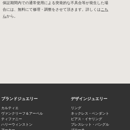
保証期間内での通常使用による突発的な不具合等が発生した場
合には、無料にて修理・調整をさせて頂きます。詳しくは
こち
ら
から。
ブランドジュエリー
デザインジュエリー
カルティエ
リング
ヴァンクリーフ＆アーペル
ネックレス・ペンダント
ティファニー
ピアス・イヤリング
ハリーウィンストン
ブレスレット・バングル