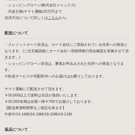
・ショッピングローン(株式会社ジャックス)
・代金引換(ヤマト運輸)20万円まで
決済方法について詳しくは
こちら
から。
配送について
・クレジットカード決済は、カード会社にご登録されている住所への発送と
なります。(ご注文確認後にカード会社へ登録情報の照会確認を実施させて頂
きます。)
・ショッピングローン決済は、審査お申込みされた住所への発送となりま
す。
※転送サービスや宅配BOXへのお届けはお断りしております。
ヤマト運輸にて配送させて頂きます。
￥50,000以上で送料は当店が負担いたします。
￥50,000未満は全国一律￥700でお届けしております。
【配送希望時間帯をご指定出来ます】
午前中/14-16時/16-18時/18-20時/19-21時
返品について