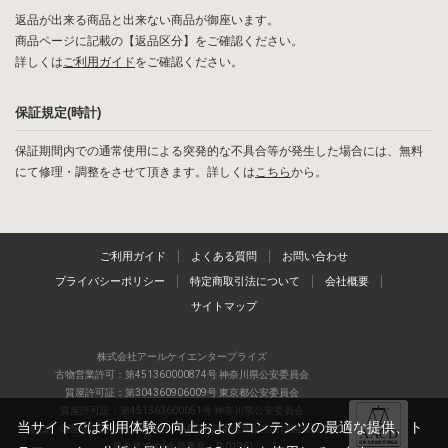
返品が出来る商品と出来ない商品が御座います。
商品ページに記載の【返品区分】をご確認ください。
詳しくは
ご利用ガイド
をご確認ください。
保証規定(時計)
保証期間内での通常使用による突発的な不具合等が発生した場合には、無料
にて修理・調整をさせて頂きます。詳しくは
こちら
から。
ご利用ガイド
よくある質問
お問い合わせ
プライバシーポリシー
特定商取引法について
会社概要
サイトマップ
株式会社アールケイエンタープライズ
古物営業許可：第451360000874号 神奈川県公安委員会
質屋許可証：第304360906009号 東京都公安委員会
質屋許可証：第451363600051号 神奈川県公安委員会
当サイトでは利用体験の向上およびコンテンツの最適な提供、ト
当店は、偽造品の流通防止を目指すAACD(日本流通自主管理協会)の正会
員企業です(会員番号：R-0196)