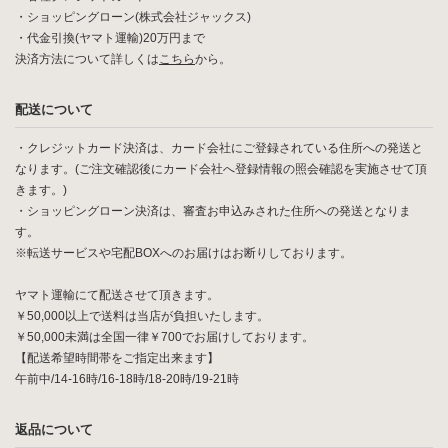
・ショッピングローン(株式会社ジャックス)
・代金引換(ヤマト運輸)20万円まで
決済方法について詳しくは
こちら
から。
配送について
・クレジットカード決済は、カード会社にご登録されている住所への発送と
なります。(ご注文確認後にカード会社へ登録情報の照会確認を実施させて頂
きます。)
・ショッピングローン決済は、審査お申込みされた住所への発送となりま
す。
※転送サービスや宅配BOXへのお届けはお断りしております。
ヤマト運輸にて配送させて頂きます。
￥50,000以上で送料は当店が負担いたします。
￥50,000未満は全国一律￥700でお届けしております。
【配送希望時間帯をご指定出来ます】
午前中/14-16時/16-18時/18-20時/19-21時
返品について