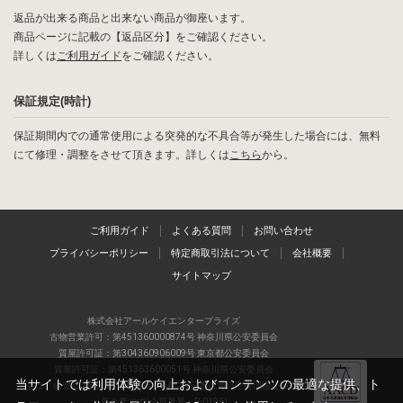
返品が出来る商品と出来ない商品が御座います。
商品ページに記載の【返品区分】をご確認ください。
詳しくは
ご利用ガイド
をご確認ください。
保証規定(時計)
保証期間内での通常使用による突発的な不具合等が発生した場合には、無料
にて修理・調整をさせて頂きます。詳しくは
こちら
から。
ご利用ガイド
よくある質問
お問い合わせ
プライバシーポリシー
特定商取引法について
会社概要
サイトマップ
株式会社アールケイエンタープライズ
古物営業許可：第451360000874号 神奈川県公安委員会
質屋許可証：第304360906009号 東京都公安委員会
質屋許可証：第451363600051号 神奈川県公安委員会
当サイトでは利用体験の向上およびコンテンツの最適な提供、ト
当店は、偽造品の流通防止を目指すAACD(日本流通自主管理協会)の正会
員企業です(会員番号：R-0196)