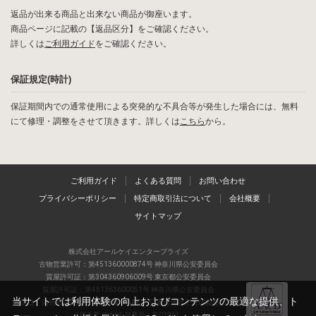
返品が出来る商品と出来ない商品が御座います。
商品ページに記載の【返品区分】をご確認ください。
詳しくは
ご利用ガイド
をご確認ください。
保証規定(時計)
保証期間内での通常使用による突発的な不具合等が発生した場合には、無料
にて修理・調整をさせて頂きます。詳しくは
こちら
から。
ご利用ガイド
よくある質問
お問い合わせ
プライバシーポリシー
特定商取引法について
会社概要
サイトマップ
株式会社アールケイエンタープライズ
古物営業許可：第451360000874号 神奈川県公安委員会
質屋許可証：第304360906009号 東京都公安委員会
質屋許可証：第451363600051号 神奈川県公安委員会
当サイトでは利用体験の向上およびコンテンツの最適な提供、ト
当店は、偽造品の流通防止を目指すAACD(日本流通自主管理協会)の正会
員企業です(会員番号：R-0196)