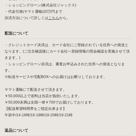
・ショッピングローン(株式会社ジャックス)
・代金引換(ヤマト運輸)20万円まで
決済方法について詳しくは
こちら
から。
配送について
・クレジットカード決済は、カード会社にご登録されている住所への発送と
なります。(ご注文確認後にカード会社へ登録情報の照会確認を実施させて頂
きます。)
・ショッピングローン決済は、審査お申込みされた住所への発送となりま
す。
※転送サービスや宅配BOXへのお届けはお断りしております。
ヤマト運輸にて配送させて頂きます。
￥50,000以上で送料は当店が負担いたします。
￥50,000未満は全国一律￥700でお届けしております。
【配送希望時間帯をご指定出来ます】
午前中/14-16時/16-18時/18-20時/19-21時
返品について