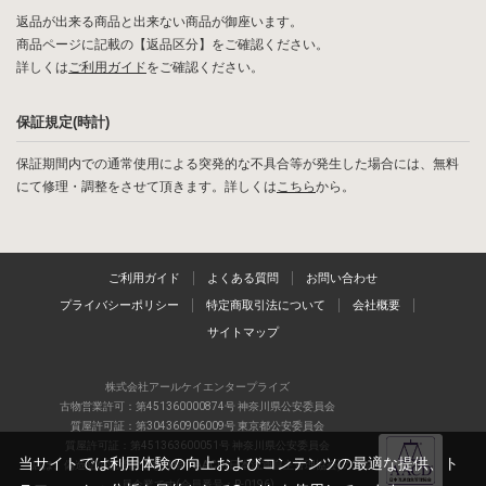
返品が出来る商品と出来ない商品が御座います。
商品ページに記載の【返品区分】をご確認ください。
詳しくは
ご利用ガイド
をご確認ください。
保証規定(時計)
保証期間内での通常使用による突発的な不具合等が発生した場合には、無料
にて修理・調整をさせて頂きます。詳しくは
こちら
から。
ご利用ガイド
よくある質問
お問い合わせ
プライバシーポリシー
特定商取引法について
会社概要
サイトマップ
株式会社アールケイエンタープライズ
古物営業許可：第451360000874号 神奈川県公安委員会
質屋許可証：第304360906009号 東京都公安委員会
質屋許可証：第451363600051号 神奈川県公安委員会
当サイトでは利用体験の向上およびコンテンツの最適な提供、ト
当店は、偽造品の流通防止を目指すAACD(日本流通自主管理協会)の正会
員企業です(会員番号：R-0196)