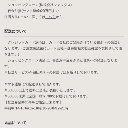
・ショッピングローン(株式会社ジャックス)
・代金引換(ヤマト運輸)20万円まで
決済方法について詳しくは
こちら
から。
配送について
・クレジットカード決済は、カード会社にご登録されている住所への発送と
なります。(ご注文確認後にカード会社へ登録情報の照会確認を実施させて頂
きます。)
・ショッピングローン決済は、審査お申込みされた住所への発送となりま
す。
※転送サービスや宅配BOXへのお届けはお断りしております。
ヤマト運輸にて配送させて頂きます。
￥50,000以上で送料は当店が負担いたします。
￥50,000未満は全国一律￥700でお届けしております。
【配送希望時間帯をご指定出来ます】
午前中/14-16時/16-18時/18-20時/19-21時
返品について