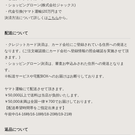
・ショッピングローン(株式会社ジャックス)
・代金引換(ヤマト運輸)20万円まで
決済方法について詳しくは
こちら
から。
配送について
・クレジットカード決済は、カード会社にご登録されている住所への発送と
なります。(ご注文確認後にカード会社へ登録情報の照会確認を実施させて頂
きます。)
・ショッピングローン決済は、審査お申込みされた住所への発送となりま
す。
※転送サービスや宅配BOXへのお届けはお断りしております。
ヤマト運輸にて配送させて頂きます。
￥50,000以上で送料は当店が負担いたします。
￥50,000未満は全国一律￥700でお届けしております。
【配送希望時間帯をご指定出来ます】
午前中/14-16時/16-18時/18-20時/19-21時
返品について