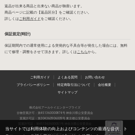
返品が出来る商品と出来ない商品が御座います。
商品ページに記載の【返品区分】をご確認ください。
詳しくは
ご利用ガイド
をご確認ください。
保証規定(時計)
保証期間内での通常使用による突発的な不具合等が発生した場合には、無料
にて修理・調整をさせて頂きます。詳しくは
こちら
から。
ご利用ガイド
よくある質問
お問い合わせ
プライバシーポリシー
特定商取引法について
会社概要
サイトマップ
株式会社アールケイエンタープライズ
古物営業許可：第451360000874号 神奈川県公安委員会
質屋許可証：第304360906009号 東京都公安委員会
質屋許可証：第451363600051号 神奈川県公安委員会
当サイトでは利用体験の向上およびコンテンツの最適な提供、ト
当店は、偽造品の流通防止を目指すAACD(日本流通自主管理協会)の正会
員企業です(会員番号：R-0196)