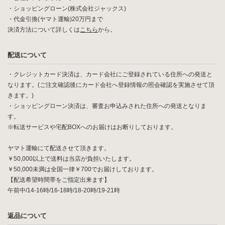
・ショッピングローン(株式会社ジャックス)
・代金引換(ヤマト運輸)20万円まで
決済方法について詳しくは
こちら
から。
配送について
・クレジットカード決済は、カード会社にご登録されている住所への発送と
なります。(ご注文確認後にカード会社へ登録情報の照会確認を実施させて頂
きます。)
・ショッピングローン決済は、審査お申込みされた住所への発送となりま
す。
※転送サービスや宅配BOXへのお届けはお断りしております。
ヤマト運輸にて配送させて頂きます。
￥50,000以上で送料は当店が負担いたします。
￥50,000未満は全国一律￥700でお届けしております。
【配送希望時間帯をご指定出来ます】
午前中/14-16時/16-18時/18-20時/19-21時
返品について