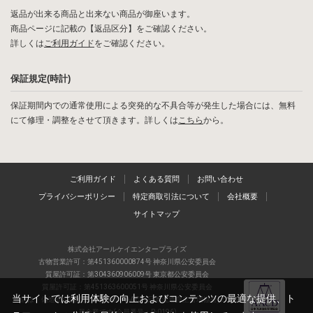
返品が出来る商品と出来ない商品が御座います。
商品ページに記載の【返品区分】をご確認ください。
詳しくは
ご利用ガイド
をご確認ください。
保証規定(時計)
保証期間内での通常使用による突発的な不具合等が発生した場合には、無料
にて修理・調整をさせて頂きます。詳しくは
こちら
から。
ご利用ガイド
よくある質問
お問い合わせ
プライバシーポリシー
特定商取引法について
会社概要
サイトマップ
株式会社アールケイエンタープライズ
古物営業許可：第451360000874号 神奈川県公安委員会
質屋許可証：第304360906009号 東京都公安委員会
質屋許可証：第451363600051号 神奈川県公安委員会
当サイトでは利用体験の向上およびコンテンツの最適な提供、ト
当店は、偽造品の流通防止を目指すAACD(日本流通自主管理協会)の正会
員企業です(会員番号：R-0196)