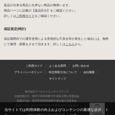
返品が出来る商品と出来ない商品が御座います。
商品ページに記載の【返品区分】をご確認ください。
詳しくは
ご利用ガイド
をご確認ください。
保証規定(時計)
保証期間内での通常使用による突発的な不具合等が発生した場合には、無料
にて修理・調整をさせて頂きます。詳しくは
こちら
から。
ご利用ガイド
よくある質問
お問い合わせ
プライバシーポリシー
特定商取引法について
会社概要
サイトマップ
株式会社アールケイエンタープライズ
古物営業許可：第451360000874号 神奈川県公安委員会
質屋許可証：第304360906009号 東京都公安委員会
質屋許可証：第451363600051号 神奈川県公安委員会
当サイトでは利用体験の向上およびコンテンツの最適な提供、ト
当店は、偽造品の流通防止を目指すAACD(日本流通自主管理協会)の正会
員企業です(会員番号：R-0196)