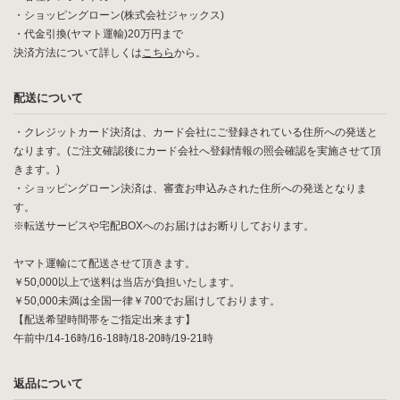
・ショッピングローン(株式会社ジャックス)
・代金引換(ヤマト運輸)20万円まで
決済方法について詳しくは
こちら
から。
配送について
・クレジットカード決済は、カード会社にご登録されている住所への発送と
なります。(ご注文確認後にカード会社へ登録情報の照会確認を実施させて頂
きます。)
・ショッピングローン決済は、審査お申込みされた住所への発送となりま
す。
※転送サービスや宅配BOXへのお届けはお断りしております。
ヤマト運輸にて配送させて頂きます。
￥50,000以上で送料は当店が負担いたします。
￥50,000未満は全国一律￥700でお届けしております。
【配送希望時間帯をご指定出来ます】
午前中/14-16時/16-18時/18-20時/19-21時
返品について