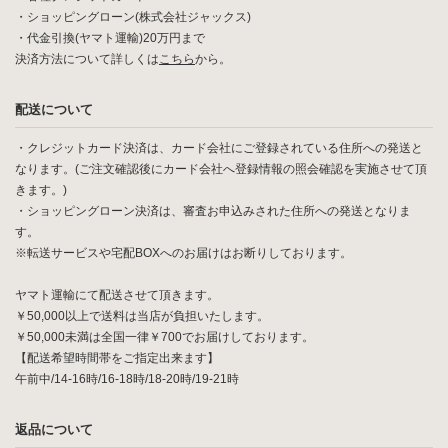
・ショッピングローン(株式会社ジャックス)
・代金引換(ヤマト運輸)20万円まで
決済方法について詳しくは
こちら
から。
配送について
・クレジットカード決済は、カード会社にご登録されている住所への発送と
なります。(ご注文確認後にカード会社へ登録情報の照会確認を実施させて頂
きます。)
・ショッピングローン決済は、審査お申込みされた住所への発送となりま
す。
※転送サービスや宅配BOXへのお届けはお断りしております。
ヤマト運輸にて配送させて頂きます。
￥50,000以上で送料は当店が負担いたします。
￥50,000未満は全国一律￥700でお届けしております。
【配送希望時間帯をご指定出来ます】
午前中/14-16時/16-18時/18-20時/19-21時
返品について