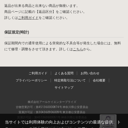
返品が出来る商品と出来ない商品が御座います。
商品ページに記載の【返品区分】をご確認ください。
詳しくは
ご利用ガイド
をご確認ください。
保証規定(時計)
保証期間内での通常使用による突発的な不具合等が発生した場合には、無料
にて修理・調整をさせて頂きます。詳しくは
こちら
から。
ご利用ガイド
よくある質問
お問い合わせ
プライバシーポリシー
特定商取引法について
会社概要
サイトマップ
株式会社アールケイエンタープライズ
古物営業許可：第451360000874号 神奈川県公安委員会
質屋許可証：第304360906009号 東京都公安委員会
質屋許可証：第451363600051号 神奈川県公安委員会
当サイトでは利用体験の向上およびコンテンツの最適な提供、ト
当店は、偽造品の流通防止を目指すAACD(日本流通自主管理協会)の正会
員企業です(会員番号：R-0196)