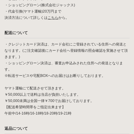
・ショッピングローン(株式会社ジャックス)
・代金引換(ヤマト運輸)20万円まで
決済方法について詳しくは
こちら
から。
配送について
・クレジットカード決済は、カード会社にご登録されている住所への発送と
なります。(ご注文確認後にカード会社へ登録情報の照会確認を実施させて頂
きます。)
・ショッピングローン決済は、審査お申込みされた住所への発送となりま
す。
※転送サービスや宅配BOXへのお届けはお断りしております。
ヤマト運輸にて配送させて頂きます。
￥50,000以上で送料は当店が負担いたします。
￥50,000未満は全国一律￥700でお届けしております。
【配送希望時間帯をご指定出来ます】
午前中/14-16時/16-18時/18-20時/19-21時
返品について