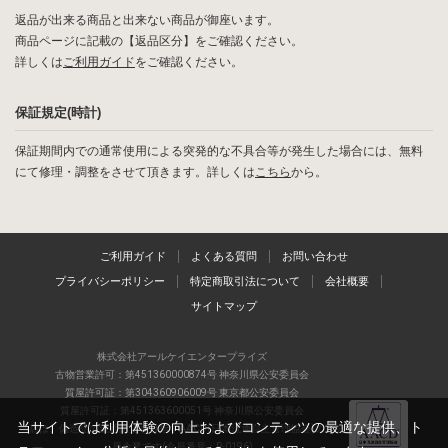
返品が出来る商品と出来ない商品が御座います。
商品ページに記載の【返品区分】をご確認ください。
詳しくは
ご利用ガイド
をご確認ください。
保証規定(時計)
保証期間内での通常使用による突発的な不具合等が発生した場合には、無料
にて修理・調整をさせて頂きます。詳しくは
こちら
から。
ご利用ガイド
よくある質問
お問い合わせ
プライバシーポリシー
特定商取引法について
会社概要
サイトマップ
株式会社アールケイエンタープライズ
古物営業許可：第451360000874号 神奈川県公安委員会
質屋許可証：第304360906009号 東京都公安委員会
質屋許可証：第451363600051号 神奈川県公安委員会
当サイトでは利用体験の向上およびコンテンツの最適な提供、ト
当店は、偽造品の流通防止を目指すAACD(日本流通自主管理協会)の正会
員企業です(会員番号：R-0196)