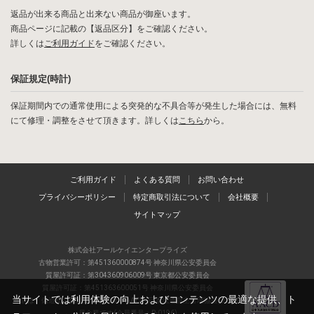
返品が出来る商品と出来ない商品が御座います。
商品ページに記載の【返品区分】をご確認ください。
詳しくは
ご利用ガイド
をご確認ください。
保証規定(時計)
保証期間内での通常使用による突発的な不具合等が発生した場合には、無料
にて修理・調整をさせて頂きます。詳しくは
こちら
から。
ご利用ガイド
よくある質問
お問い合わせ
プライバシーポリシー
特定商取引法について
会社概要
サイトマップ
株式会社アールケイエンタープライズ
古物営業許可：第451360000874号 神奈川県公安委員会
質屋許可証：第304360906009号 東京都公安委員会
質屋許可証：第451363600051号 神奈川県公安委員会
当サイトでは利用体験の向上およびコンテンツの最適な提供、ト
当店は、偽造品の流通防止を目指すAACD(日本流通自主管理協会)の正会
員企業です(会員番号：R-0196)