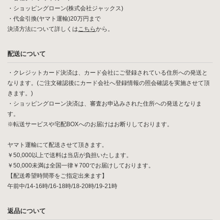
・ショッピングローン(株式会社ジャックス)
・代金引換(ヤマト運輸)20万円まで
決済方法について詳しくは
こちら
から。
配送について
・クレジットカード決済は、カード会社にご登録されている住所への発送と
なります。(ご注文確認後にカード会社へ登録情報の照会確認を実施させて頂
きます。)
・ショッピングローン決済は、審査お申込みされた住所への発送となりま
す。
※転送サービスや宅配BOXへのお届けはお断りしております。
ヤマト運輸にて配送させて頂きます。
￥50,000以上で送料は当店が負担いたします。
￥50,000未満は全国一律￥700でお届けしております。
【配送希望時間帯をご指定出来ます】
午前中/14-16時/16-18時/18-20時/19-21時
返品について