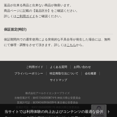
返品が出来る商品と出来ない商品が御座います。
商品ページに記載の【返品区分】をご確認ください。
詳しくは
ご利用ガイド
をご確認ください。
保証規定(時計)
保証期間内での通常使用による突発的な不具合等が発生した場合には、無料
にて修理・調整をさせて頂きます。詳しくは
こちら
から。
ご利用ガイド
よくある質問
お問い合わせ
プライバシーポリシー
特定商取引法について
会社概要
サイトマップ
株式会社アールケイエンタープライズ
古物営業許可：第451360000874号 神奈川県公安委員会
質屋許可証：第304360906009号 東京都公安委員会
質屋許可証：第451363600051号 神奈川県公安委員会
当サイトでは利用体験の向上およびコンテンツの最適な提供、ト
当店は、偽造品の流通防止を目指すAACD(日本流通自主管理協会)の正会
員企業です(会員番号：R-0196)