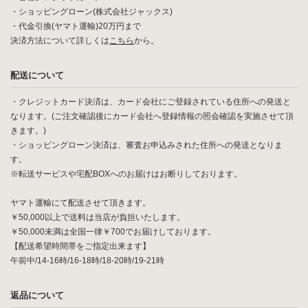
・ショッピングローン(株式会社ジャックス)
・代金引換(ヤマト運輸)20万円まで
決済方法について詳しくは
こちら
から。
配送について
・クレジットカード決済は、カード会社にご登録されている住所への発送と
なります。(ご注文確認後にカード会社へ登録情報の照会確認を実施させて頂
きます。)
・ショッピングローン決済は、審査お申込みされた住所への発送となりま
す。
※転送サービスや宅配BOXへのお届けはお断りしております。
ヤマト運輸にて配送させて頂きます。
￥50,000以上で送料は当店が負担いたします。
￥50,000未満は全国一律￥700でお届けしております。
【配送希望時間帯をご指定出来ます】
午前中/14-16時/16-18時/18-20時/19-21時
返品について