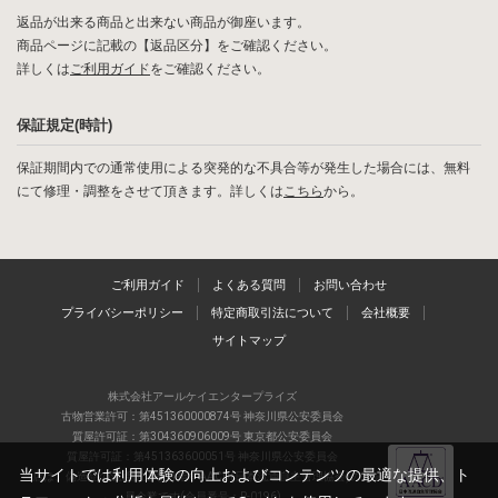
返品が出来る商品と出来ない商品が御座います。
商品ページに記載の【返品区分】をご確認ください。
詳しくは
ご利用ガイド
をご確認ください。
保証規定(時計)
保証期間内での通常使用による突発的な不具合等が発生した場合には、無料
にて修理・調整をさせて頂きます。詳しくは
こちら
から。
ご利用ガイド
よくある質問
お問い合わせ
プライバシーポリシー
特定商取引法について
会社概要
サイトマップ
株式会社アールケイエンタープライズ
古物営業許可：第451360000874号 神奈川県公安委員会
質屋許可証：第304360906009号 東京都公安委員会
質屋許可証：第451363600051号 神奈川県公安委員会
当サイトでは利用体験の向上およびコンテンツの最適な提供、ト
当店は、偽造品の流通防止を目指すAACD(日本流通自主管理協会)の正会
員企業です(会員番号：R-0196)