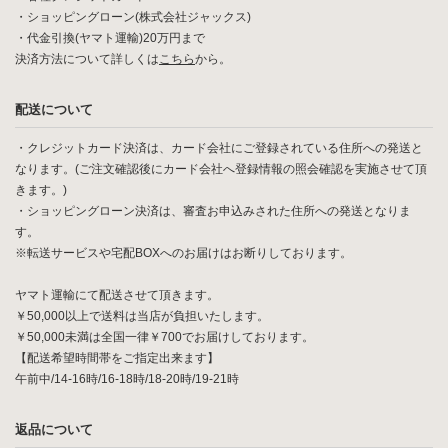
・ショッピングローン(株式会社ジャックス)
・代金引換(ヤマト運輸)20万円まで
決済方法について詳しくは
こちら
から。
配送について
・クレジットカード決済は、カード会社にご登録されている住所への発送と
なります。(ご注文確認後にカード会社へ登録情報の照会確認を実施させて頂
きます。)
・ショッピングローン決済は、審査お申込みされた住所への発送となりま
す。
※転送サービスや宅配BOXへのお届けはお断りしております。
ヤマト運輸にて配送させて頂きます。
￥50,000以上で送料は当店が負担いたします。
￥50,000未満は全国一律￥700でお届けしております。
【配送希望時間帯をご指定出来ます】
午前中/14-16時/16-18時/18-20時/19-21時
返品について