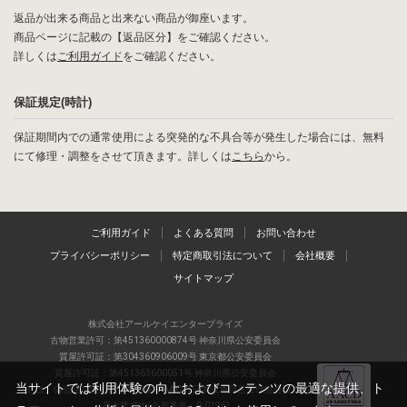
返品が出来る商品と出来ない商品が御座います。
商品ページに記載の【返品区分】をご確認ください。
詳しくは
ご利用ガイド
をご確認ください。
保証規定(時計)
保証期間内での通常使用による突発的な不具合等が発生した場合には、無料
にて修理・調整をさせて頂きます。詳しくは
こちら
から。
ご利用ガイド
よくある質問
お問い合わせ
プライバシーポリシー
特定商取引法について
会社概要
サイトマップ
株式会社アールケイエンタープライズ
古物営業許可：第451360000874号 神奈川県公安委員会
質屋許可証：第304360906009号 東京都公安委員会
質屋許可証：第451363600051号 神奈川県公安委員会
当サイトでは利用体験の向上およびコンテンツの最適な提供、ト
当店は、偽造品の流通防止を目指すAACD(日本流通自主管理協会)の正会
員企業です(会員番号：R-0196)