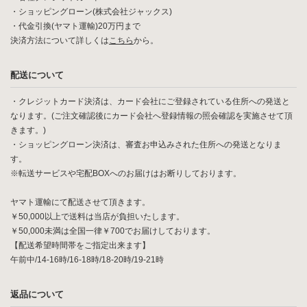
・ショッピングローン(株式会社ジャックス)
・代金引換(ヤマト運輸)20万円まで
決済方法について詳しくは
こちら
から。
配送について
・クレジットカード決済は、カード会社にご登録されている住所への発送と
なります。(ご注文確認後にカード会社へ登録情報の照会確認を実施させて頂
きます。)
・ショッピングローン決済は、審査お申込みされた住所への発送となりま
す。
※転送サービスや宅配BOXへのお届けはお断りしております。
ヤマト運輸にて配送させて頂きます。
￥50,000以上で送料は当店が負担いたします。
￥50,000未満は全国一律￥700でお届けしております。
【配送希望時間帯をご指定出来ます】
午前中/14-16時/16-18時/18-20時/19-21時
返品について