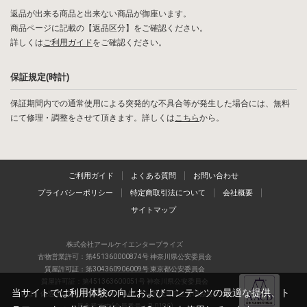
返品が出来る商品と出来ない商品が御座います。
商品ページに記載の【返品区分】をご確認ください。
詳しくは
ご利用ガイド
をご確認ください。
保証規定(時計)
保証期間内での通常使用による突発的な不具合等が発生した場合には、無料
にて修理・調整をさせて頂きます。詳しくは
こちら
から。
ご利用ガイド
よくある質問
お問い合わせ
プライバシーポリシー
特定商取引法について
会社概要
サイトマップ
株式会社アールケイエンタープライズ
古物営業許可：第451360000874号 神奈川県公安委員会
質屋許可証：第304360906009号 東京都公安委員会
質屋許可証：第451363600051号 神奈川県公安委員会
当サイトでは利用体験の向上およびコンテンツの最適な提供、ト
当店は、偽造品の流通防止を目指すAACD(日本流通自主管理協会)の正会
員企業です(会員番号：R-0196)