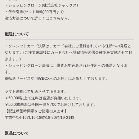
・ショッピングローン(株式会社ジャックス)
・代金引換(ヤマト運輸)20万円まで
決済方法について詳しくは
こちら
から。
配送について
・クレジットカード決済は、カード会社にご登録されている住所への発送と
なります。(ご注文確認後にカード会社へ登録情報の照会確認を実施させて頂
きます。)
・ショッピングローン決済は、審査お申込みされた住所への発送となりま
す。
※転送サービスや宅配BOXへのお届けはお断りしております。
ヤマト運輸にて配送させて頂きます。
￥50,000以上で送料は当店が負担いたします。
￥50,000未満は全国一律￥700でお届けしております。
【配送希望時間帯をご指定出来ます】
午前中/14-16時/16-18時/18-20時/19-21時
返品について