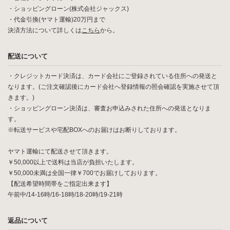
・ショッピングローン(株式会社ジャックス)
・代金引換(ヤマト運輸)20万円まで
決済方法について詳しくは
こちら
から。
配送について
・クレジットカード決済は、カード会社にご登録されている住所への発送と
なります。(ご注文確認後にカード会社へ登録情報の照会確認を実施させて頂
きます。)
・ショッピングローン決済は、審査お申込みされた住所への発送となりま
す。
※転送サービスや宅配BOXへのお届けはお断りしております。
ヤマト運輸にて配送させて頂きます。
￥50,000以上で送料は当店が負担いたします。
￥50,000未満は全国一律￥700でお届けしております。
【配送希望時間帯をご指定出来ます】
午前中/14-16時/16-18時/18-20時/19-21時
返品について