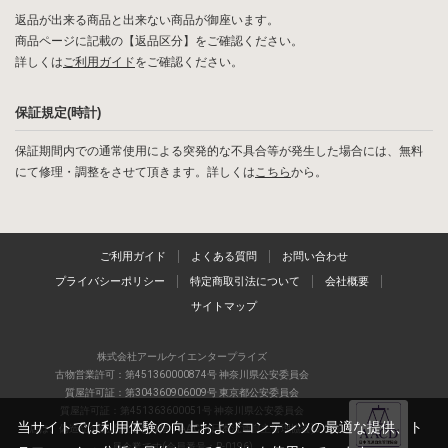
返品が出来る商品と出来ない商品が御座います。
商品ページに記載の【返品区分】をご確認ください。
詳しくは
ご利用ガイド
をご確認ください。
保証規定(時計)
保証期間内での通常使用による突発的な不具合等が発生した場合には、無料
にて修理・調整をさせて頂きます。詳しくは
こちら
から。
ご利用ガイド
よくある質問
お問い合わせ
プライバシーポリシー
特定商取引法について
会社概要
サイトマップ
株式会社アールケイエンタープライズ
古物営業許可：第451360000874号 神奈川県公安委員会
質屋許可証：第304360906009号 東京都公安委員会
質屋許可証：第451363600051号 神奈川県公安委員会
当サイトでは利用体験の向上およびコンテンツの最適な提供、ト
当店は、偽造品の流通防止を目指すAACD(日本流通自主管理協会)の正会
員企業です(会員番号：R-0196)