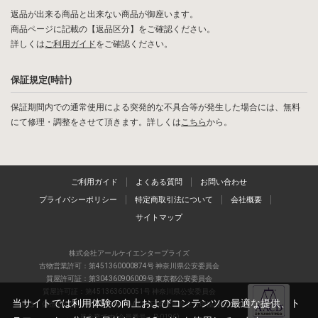
返品が出来る商品と出来ない商品が御座います。
商品ページに記載の【返品区分】をご確認ください。
詳しくは
ご利用ガイド
をご確認ください。
保証規定(時計)
保証期間内での通常使用による突発的な不具合等が発生した場合には、無料
にて修理・調整をさせて頂きます。詳しくは
こちら
から。
ご利用ガイド
よくある質問
お問い合わせ
プライバシーポリシー
特定商取引法について
会社概要
サイトマップ
株式会社アールケイエンタープライズ
古物営業許可：第451360000874号 神奈川県公安委員会
質屋許可証：第304360906009号 東京都公安委員会
質屋許可証：第451363600051号 神奈川県公安委員会
当サイトでは利用体験の向上およびコンテンツの最適な提供、ト
当店は、偽造品の流通防止を目指すAACD(日本流通自主管理協会)の正会
員企業です(会員番号：R-0196)