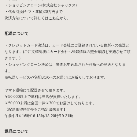
・ショッピングローン(株式会社ジャックス)
・代金引換(ヤマト運輸)20万円まで
決済方法について詳しくは
こちら
から。
配送について
・クレジットカード決済は、カード会社にご登録されている住所への発送と
なります。(ご注文確認後にカード会社へ登録情報の照会確認を実施させて頂
きます。)
・ショッピングローン決済は、審査お申込みされた住所への発送となりま
す。
※転送サービスや宅配BOXへのお届けはお断りしております。
ヤマト運輸にて配送させて頂きます。
￥50,000以上で送料は当店が負担いたします。
￥50,000未満は全国一律￥700でお届けしております。
【配送希望時間帯をご指定出来ます】
午前中/14-16時/16-18時/18-20時/19-21時
返品について