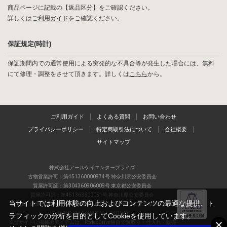
商品ページに記載の【返品区分】をご確認ください。
詳しくは
ご利用ガイド
をご確認ください。
保証規定(時計)
保証期間内での通常使用による突発的な不具合等が発生した場合には、無料
にて修理・調整をさせて頂きます。詳しくは
こちら
から。
ご利用ガイド
よくある質問
お問い合わせ
プライバシーポリシー
特定商取引法について
会社概要
サイトマップ
株式会社アールケイエンタープライズ
古物営業許可：第451360000874号 神奈川県公安委員会
質屋許可証：第304360906009号 東京都公安委員会
質屋許可証：第451363600051号 神奈川県公安委員会
当サイトでは利用体験の向上およびコンテンツの最適な提供、ト
当店は、偽造品の流通防止を目指すAACD(日本流通自主管理協会)の正会
員企業です(会員番号：R-0196)
ラフィックの分析を目的としてCookieを使用しています。
※当サイトに掲載のアイテムは、RodeoDrive独自で買取り・仕入れ・販売