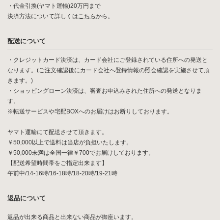
・代金引換(ヤマト運輸)20万円まで
決済方法について詳しくは
こちら
から。
配送について
・クレジットカード決済は、カード会社にご登録されている住所への発送と
なります。(ご注文確認後にカード会社へ登録情報の照会確認を実施させて頂
きます。)
・ショッピングローン決済は、審査お申込みされた住所への発送となりま
す。
※転送サービスや宅配BOXへのお届けはお断りしております。
ヤマト運輸にて配送させて頂きます。
￥50,000以上で送料は当店が負担いたします。
￥50,000未満は全国一律￥700でお届けしております。
【配送希望時間帯をご指定出来ます】
午前中/14-16時/16-18時/18-20時/19-21時
返品について
返品が出来る商品と出来ない商品が御座います。