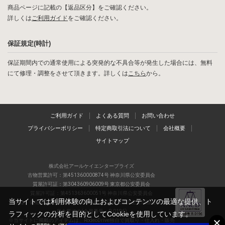
商品ページに記載の【返品区分】をご確認ください。
詳しくは
ご利用ガイド
をご確認ください。
保証規定(時計)
保証期間内での通常使用による突発的な不具合等が発生した場合には、無料
にて修理・調整をさせて頂きます。詳しくは
こちら
から。
ご利用ガイド
よくある質問
お問い合わせ
プライバシーポリシー
特定商取引法について
会社概要
サイトマップ
株式会社アールケイエンタープライズ
古物営業許可：第451360000874号 神奈川県公安委員会
質屋許可証：第304360906009号 東京都公安委員会
質屋許可証：第451363600051号 神奈川県公安委員会
当サイトでは利用体験の向上およびコンテンツの最適な提供、ト
当店は、偽造品の流通防止を目指すAACD(日本流通自主管理協会)の正会
員企業です(会員番号：R-0196)
ラフィックの分析を目的としてCookieを使用しています。
※当サイトに掲載のアイテムは、RodeoDrive独自で買取り・仕入れ・販売