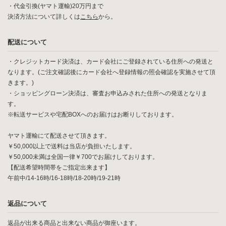
・代金引換(ヤマト運輸)20万円まで
決済方法について詳しくは
こちら
から。
配送について
・クレジットカード決済は、カード会社にご登録されている住所への発送と
なります。(ご注文確認後にカード会社へ登録情報の照会確認を実施させて頂
きます。)
・ショッピングローン決済は、審査お申込みされた住所への発送となりま
す。
※転送サービスや宅配BOXへのお届けはお断りしております。
ヤマト運輸にて配送させて頂きます。
￥50,000以上で送料は当店が負担いたします。
￥50,000未満は全国一律￥700でお届けしております。
【配送希望時間帯をご指定出来ます】
午前中/14-16時/16-18時/18-20時/19-21時
返品について
返品が出来る商品と出来ない商品が御座います。