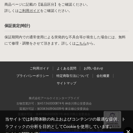
商品ページに記載の【返品区分】をご確認ください。
詳しくは
ご利用ガイド
をご確認ください。
保証規定(時計)
保証期間内での通常使用による突発的な不具合等が発生した場合には、無料
にて修理・調整をさせて頂きます。詳しくは
こちら
から。
ご利用ガイド
よくある質問
お問い合わせ
プライバシーポリシー
特定商取引法について
会社概要
サイトマップ
株式会社アールケイエンタープライズ
古物営業許可：第451360000874号 神奈川県公安委員会
質屋許可証：第304360906009号 東京都公安委員会
質屋許可証：第451363600051号 神奈川県公安委員会
当サイトでは利用体験の向上およびコンテンツの最適な提供、ト
当店は、偽造品の流通防止を目指すAACD(日本流通自主管理協会)の正会
員企業です(会員番号：R-0196)
ラフィックの分析を目的としてCookieを使用しています。
※当サイトに掲載のアイテムは、RodeoDrive独自で買取り・仕入れ・販売