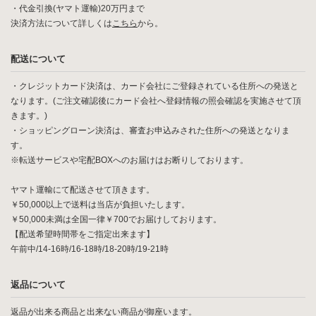
・代金引換(ヤマト運輸)20万円まで
決済方法について詳しくは
こちら
から。
配送について
・クレジットカード決済は、カード会社にご登録されている住所への発送と
なります。(ご注文確認後にカード会社へ登録情報の照会確認を実施させて頂
きます。)
・ショッピングローン決済は、審査お申込みされた住所への発送となりま
す。
※転送サービスや宅配BOXへのお届けはお断りしております。
ヤマト運輸にて配送させて頂きます。
￥50,000以上で送料は当店が負担いたします。
￥50,000未満は全国一律￥700でお届けしております。
【配送希望時間帯をご指定出来ます】
午前中/14-16時/16-18時/18-20時/19-21時
返品について
返品が出来る商品と出来ない商品が御座います。