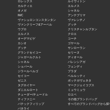
ロレックス
ルイヴィトン
カルティエ
エルメス
オメガ
シャネル
IWC
アンテプリマ
ヴァシュロンコンスタンタン
ヴァレンチノ
ヴァンクリーフ&アーペル
グッチ
ウブロ
クリスチャンルブタン
エルメス
クロエ
オーデマピゲ
コーチ
カシオ
ゴヤール
グッチ
サンローラン
グランドセイコー
セリーヌ
ジャガールクルト
ディオール
シャネル
バレンシアガ
ショパール
フェンディ
ジラールペルゴ
プラダ
セイコー
ベルルッティ
ゼニス
ボッテガヴェネタ
タグホイヤー
マークジェイコブス
ダニエルロート
ミュウミュウ
チューダー/チュードル
ロエベ
ティファニー
その他ブランドバッグ
パテックフィリップ
すべてのブランドバッグから探
パネライ