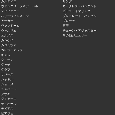
カルティエ
リング
ヴァンクリーフ＆アーペル
ネックレス・ペンダント
ティファニー
ピアス・イヤリング
ハリーウィンストン
ブレスレット・バングル
アーカー
ブローチ
ヴァンドーム
喜平
ウォルサム
チェーン・アジャスター
エルメス
その他ジュエリー
カシケイ
カジミツオ
カレライカレラ
ギメル
クィーン
グッチ
グラフ
サバース
シャネル
ショーメ
ショパール
タサキ
ダミアーニ
ディオール
デビアス
ピアジェ