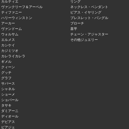
カルティエ
リング
ヴァンクリーフ＆アーペル
ネックレス・ペンダント
ティファニー
ピアス・イヤリング
ハリーウィンストン
ブレスレット・バングル
アーカー
ブローチ
ヴァンドーム
喜平
ウォルサム
チェーン・アジャスター
エルメス
その他ジュエリー
カシケイ
カジミツオ
カレライカレラ
ギメル
クィーン
グッチ
グラフ
サバース
シャネル
ショーメ
ショパール
タサキ
ダミアーニ
ディオール
デビアス
ピアジェ