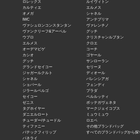
ロレックス
ルイヴィトン
カルティエ
エルメス
オメガ
シャネル
IWC
アンテプリマ
ヴァシュロンコンスタンタン
ヴァレンチノ
ヴァンクリーフ&アーペル
グッチ
ウブロ
クリスチャンルブタン
エルメス
クロエ
オーデマピゲ
コーチ
カシオ
ゴヤール
グッチ
サンローラン
グランドセイコー
セリーヌ
ジャガールクルト
ディオール
シャネル
バレンシアガ
ショパール
フェンディ
ジラールペルゴ
プラダ
セイコー
ベルルッティ
ゼニス
ボッテガヴェネタ
タグホイヤー
マークジェイコブス
ダニエルロート
ミュウミュウ
チューダー/チュードル
ロエベ
ティファニー
その他ブランドバッグ
パテックフィリップ
すべてのブランドバッグから探
パネライ