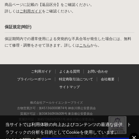
商品ページに記載の【返品区分】をご確認ください。
詳しくは
ご利用ガイド
をご確認ください。
保証規定(時計)
保証期間内での通常使用による突発的な不具合等が発生した場合には、無料
にて修理・調整をさせて頂きます。詳しくは
こちら
から。
ご利用ガイド
よくある質問
お問い合わせ
プライバシーポリシー
特定商取引法について
会社概要
サイトマップ
株式会社アールケイエンタープライズ
古物営業許可：第451360000874号 神奈川県公安委員会
質屋許可証：第304360906009号 東京都公安委員会
質屋許可証：第451363600051号 神奈川県公安委員会
当サイトでは利用体験の向上およびコンテンツの最適な提供、ト
当店は、偽造品の流通防止を目指すAACD(日本流通自主管理協会)の正会
員企業です(会員番号：R-0196)
ラフィックの分析を目的としてCookieを使用しています。
※当サイトに掲載のアイテムは、RodeoDrive独自で買取り・仕入れ・販売