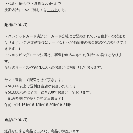
・代金引換(ヤマト運輸)20万円まで
決済方法について詳しくは
こちら
から。
配送について
・クレジットカード決済は、カード会社にご登録されている住所への発送と
なります。(ご注文確認後にカード会社へ登録情報の照会確認を実施させて頂
きます。)
・ショッピングローン決済は、審査お申込みされた住所への発送となりま
す。
※転送サービスや宅配BOXへのお届けはお断りしております。
ヤマト運輸にて配送させて頂きます。
￥50,000以上で送料は当店が負担いたします。
￥50,000未満は全国一律￥700でお届けしております。
【配送希望時間帯をご指定出来ます】
午前中/14-16時/16-18時/18-20時/19-21時
返品について
返品が出来る商品と出来ない商品が御座います。