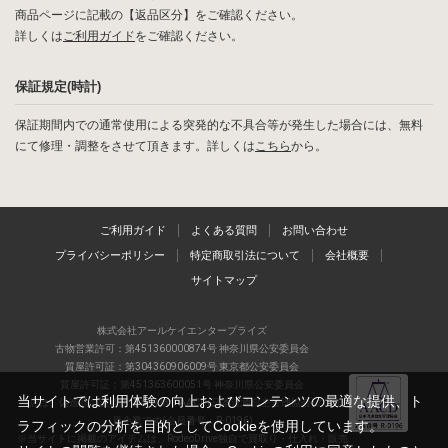
商品ページに記載の【返品区分】をご確認ください。
詳しくは
ご利用ガイド
をご確認ください。
保証規定(時計)
保証期間内での通常使用による突発的な不具合等が発生した場合には、無料
にて修理・調整をさせて頂きます。詳しくは
こちら
から。
ご利用ガイド
よくある質問
お問い合わせ
プライバシーポリシー
特定商取引法について
会社概要
サイトマップ
株式会社アールケイエンタープライズ
古物営業許可：第451360000874号 神奈川県公安委員会
質屋許可証：第304360906009号 東京都公安委員会
質屋許可証：第451363600051号 神奈川県公安委員会
当サイトでは利用体験の向上およびコンテンツの最適な提供、ト
当店は、偽造品の流通防止を目指すAACD(日本流通自主管理協会)の正会
員企業です(会員番号：R-0196)
ラフィックの分析を目的としてCookieを使用しています。
※当サイトに掲載のアイテムは、RodeoDrive独自で買取り・仕入れ・販売