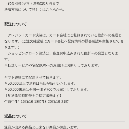
・代金引換(ヤマト運輸)20万円まで
決済方法について詳しくは
こちら
から。
配送について
・クレジットカード決済は、カード会社にご登録されている住所への発送と
なります。(ご注文確認後にカード会社へ登録情報の照会確認を実施させて頂
きます。)
・ショッピングローン決済は、審査お申込みされた住所への発送となりま
す。
※転送サービスや宅配BOXへのお届けはお断りしております。
ヤマト運輸にて配送させて頂きます。
￥50,000以上で送料は当店が負担いたします。
￥50,000未満は全国一律￥700でお届けしております。
【配送希望時間帯をご指定出来ます】
午前中/14-16時/16-18時/18-20時/19-21時
返品について
返品が出来る商品と出来ない商品が御座います。