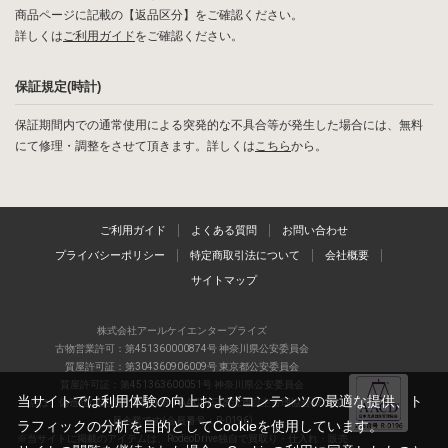
商品ページに記載の【返品区分】をご確認ください。
詳しくは
ご利用ガイド
をご確認ください。
保証規定(時計)
保証期間内での通常使用による突発的な不具合等が発生した場合には、無料
にて修理・調整をさせて頂きます。詳しくは
こちら
から。
ご利用ガイド
よくある質問
お問い合わせ
プライバシーポリシー
特定商取引法について
会社概要
サイトマップ
株式会社アールケイエンタープライズ
古物営業許可：第451360000874号 神奈川県公安委員会
質屋許可証：第304360906009号 東京都公安委員会
質屋許可証：第451363600051号 神奈川県公安委員会
当サイトでは利用体験の向上およびコンテンツの最適な提供、ト
当店は、偽造品の流通防止を目指すAACD(日本流通自主管理協会)の正会
員企業です(会員番号：R-0196)
ラフィックの分析を目的としてCookieを使用しています。
※当サイトに掲載のアイテムは、RodeoDrive独自で買取り・仕入れ・販売