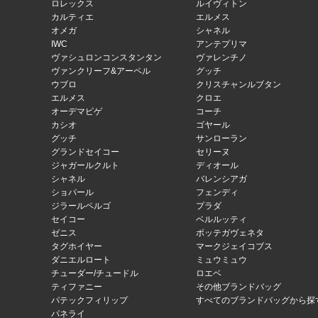
ロレックス
ルイヴィトン
カルティエ
エルメス
オメガ
シャネル
IWC
アンテプリマ
ヴァシュロンコンスタンタン
ヴァレンチノ
ヴァンクリーフ&アーペル
グッチ
ウブロ
クリスチャンルブタン
エルメス
クロエ
オーデマピゲ
コーチ
カシオ
ゴヤール
グッチ
サンローラン
グランドセイコー
セリーヌ
ジャガールクルト
ディオール
シャネル
バレンシアガ
ショパール
フェンディ
ジラールペルゴ
プラダ
セイコー
ベルルッティ
ゼニス
ボッテガヴェネタ
タグホイヤー
マークジェイコブス
ダニエルロート
ミュウミュウ
チューダー/チュードル
ロエベ
ティファニー
その他ブランドバッグ
パテックフィリップ
すべてのブランドバッグから探
パネライ