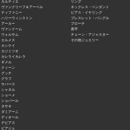
カルティエ
リング
ヴァンクリーフ＆アーペル
ネックレス・ペンダント
ティファニー
ピアス・イヤリング
ハリーウィンストン
ブレスレット・バングル
アーカー
ブローチ
ヴァンドーム
喜平
ウォルサム
チェーン・アジャスター
エルメス
その他ジュエリー
カシケイ
カジミツオ
カレライカレラ
ギメル
クィーン
グッチ
グラフ
サバース
シャネル
ショーメ
ショパール
タサキ
ダミアーニ
ディオール
デビアス
ピアジェ