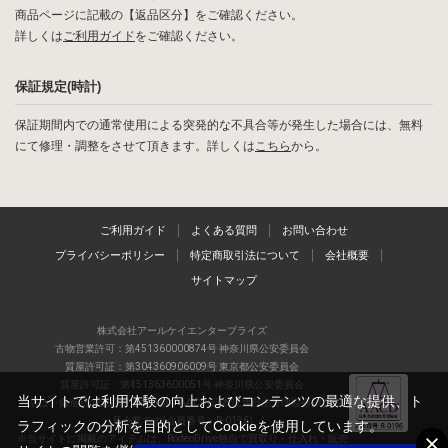
商品ページに記載の【返品区分】をご確認ください。
詳しくは
ご利用ガイド
をご確認ください。
保証規定(時計)
保証期間内での通常使用による突発的な不具合等が発生した場合には、無料
にて修理・調整をさせて頂きます。詳しくは
こちら
から。
ご利用ガイド
よくある質問
お問い合わせ
プライバシーポリシー
特定商取引法について
会社概要
サイトマップ
株式会社アールケイエンタープライズ
古物営業許可：第451360000874号 神奈川県公安委員会
質屋許可証：第304360906009号 東京都公安委員会
質屋許可証：第451363600051号 神奈川県公安委員会
当サイトでは利用体験の向上およびコンテンツの最適な提供、ト
当店は、偽造品の流通防止を目指すAACD(日本流通自主管理協会)の正会
員企業です(会員番号：R-0196)
ラフィックの分析を目的としてCookieを使用しています。
※当サイトに掲載のアイテムは、RodeoDrive独自で買取り・仕入れ・販売