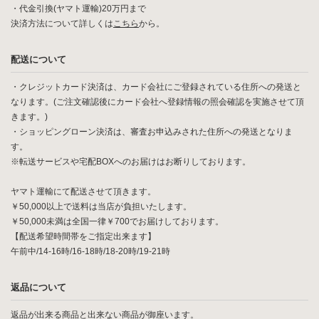
・代金引換(ヤマト運輸)20万円まで
決済方法について詳しくは
こちら
から。
配送について
・クレジットカード決済は、カード会社にご登録されている住所への発送と
なります。(ご注文確認後にカード会社へ登録情報の照会確認を実施させて頂
きます。)
・ショッピングローン決済は、審査お申込みされた住所への発送となりま
す。
※転送サービスや宅配BOXへのお届けはお断りしております。
ヤマト運輸にて配送させて頂きます。
￥50,000以上で送料は当店が負担いたします。
￥50,000未満は全国一律￥700でお届けしております。
【配送希望時間帯をご指定出来ます】
午前中/14-16時/16-18時/18-20時/19-21時
返品について
返品が出来る商品と出来ない商品が御座います。