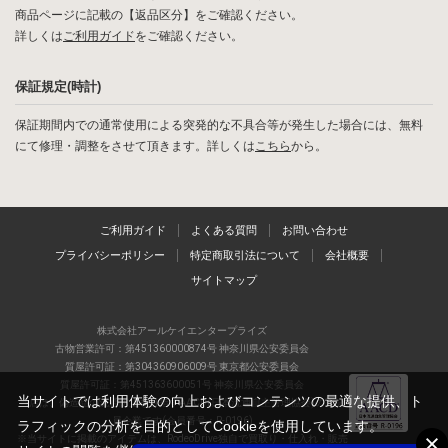
商品ページに記載の【返品区分】をご確認ください。
詳しくは
ご利用ガイド
をご確認ください。
保証規定(時計)
保証期間内での通常使用による突発的な不具合等が発生した場合には、無料
にて修理・調整をさせて頂きます。詳しくは
こちら
から。
ご利用ガイド
よくある質問
お問い合わせ
プライバシーポリシー
特定商取引法について
会社概要
サイトマップ
株式会社アールケイエンタープライズ
古物営業許可：第451360000874号 神奈川県公安委員会
質屋許可証：第304360906009号 東京都公安委員会
質屋許可証：第451363600051号 神奈川県公安委員会
当サイトでは利用体験の向上およびコンテンツの最適な提供、ト
当店は、偽造品の流通防止を目指すAACD(日本流通自主管理協会)の正会
員企業です(会員番号：R-0196)
ラフィックの分析を目的としてCookieを使用しています。
※当サイトに掲載のアイテムは、RodeoDrive独自で買取り・仕入れ・販売