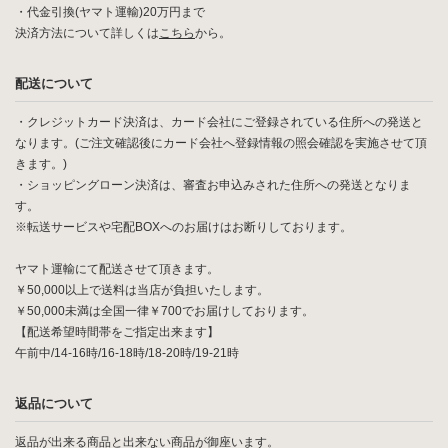
・代金引換(ヤマト運輸)20万円まで
決済方法について詳しくは
こちら
から。
配送について
・クレジットカード決済は、カード会社にご登録されている住所への発送と
なります。(ご注文確認後にカード会社へ登録情報の照会確認を実施させて頂
きます。)
・ショッピングローン決済は、審査お申込みされた住所への発送となりま
す。
※転送サービスや宅配BOXへのお届けはお断りしております。
ヤマト運輸にて配送させて頂きます。
￥50,000以上で送料は当店が負担いたします。
￥50,000未満は全国一律￥700でお届けしております。
【配送希望時間帯をご指定出来ます】
午前中/14-16時/16-18時/18-20時/19-21時
返品について
返品が出来る商品と出来ない商品が御座います。