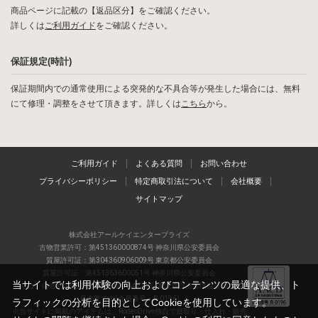
商品ページに記載の【返品区分】をご確認ください。
詳しくは
ご利用ガイド
をご確認ください。
保証規定(時計)
保証期間内での通常使用による突発的な不具合等が発生した場合には、無料
にて修理・調整をさせて頂きます。詳しくは
こちら
から。
ご利用ガイド
よくある質問
お問い合わせ
プライバシーポリシー
特定商取引法について
会社概要
サイトマップ
株式会社アールケイエンタープライズ
古物営業許可：第451360000874号 神奈川県公安委員会
質屋許可証：第304360906009号 東京都公安委員会
質屋許可証：第451363600051号 神奈川県公安委員会
当サイトでは利用体験の向上およびコンテンツの最適な提供、ト
当店は、偽造品の流通防止を目指すAACD(日本流通自主管理協会)の正会
員企業です(会員番号：R-0196)
ラフィックの分析を目的としてCookieを使用しています。
※当サイトに掲載のアイテムは、RodeoDrive独自で買取り・仕入れ・販売