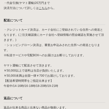
・代金引換(ヤマト運輸)20万円まで
決済方法について詳しくは
こちら
から。
配送について
・クレジットカード決済は、カード会社にご登録されている住所への発送と
なります。(ご注文確認後にカード会社へ登録情報の照会確認を実施させて頂
きます。)
・ショッピングローン決済は、審査お申込みされた住所への発送となりま
す。
※転送サービスや宅配BOXへのお届けはお断りしております。
ヤマト運輸にて配送させて頂きます。
￥50,000以上で送料は当店が負担いたします。
￥50,000未満は全国一律￥700でお届けしております。
【配送希望時間帯をご指定出来ます】
午前中/14-16時/16-18時/18-20時/19-21時
返品について
返品が出来る商品と出来ない商品が御座います。