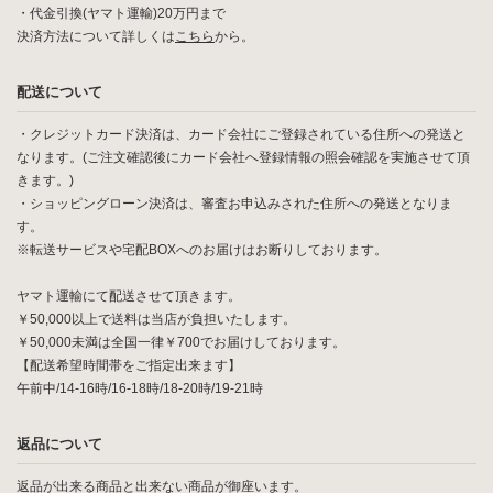
・代金引換(ヤマト運輸)20万円まで
決済方法について詳しくは
こちら
から。
配送について
・クレジットカード決済は、カード会社にご登録されている住所への発送と
なります。(ご注文確認後にカード会社へ登録情報の照会確認を実施させて頂
きます。)
・ショッピングローン決済は、審査お申込みされた住所への発送となりま
す。
※転送サービスや宅配BOXへのお届けはお断りしております。
ヤマト運輸にて配送させて頂きます。
￥50,000以上で送料は当店が負担いたします。
￥50,000未満は全国一律￥700でお届けしております。
【配送希望時間帯をご指定出来ます】
午前中/14-16時/16-18時/18-20時/19-21時
返品について
返品が出来る商品と出来ない商品が御座います。