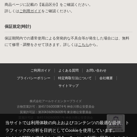
商品ページに記載の【返品区分】をご確認ください。
詳しくは
ご利用ガイド
をご確認ください。
保証規定(時計)
保証期間内での通常使用による突発的な不具合等が発生した場合には、無料
にて修理・調整をさせて頂きます。詳しくは
こちら
から。
ご利用ガイド
よくある質問
お問い合わせ
プライバシーポリシー
特定商取引法について
会社概要
サイトマップ
株式会社アールケイエンタープライズ
古物営業許可：第451360000874号 神奈川県公安委員会
質屋許可証：第304360906009号 東京都公安委員会
質屋許可証：第451363600051号 神奈川県公安委員会
当サイトでは利用体験の向上およびコンテンツの最適な提供、ト
当店は、偽造品の流通防止を目指すAACD(日本流通自主管理協会)の正会
員企業です(会員番号：R-0196)
ラフィックの分析を目的としてCookieを使用しています。
※当サイトに掲載のアイテムは、RodeoDrive独自で買取り・仕入れ・販売