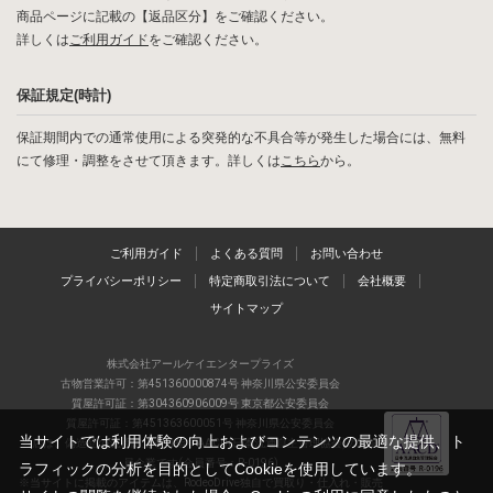
商品ページに記載の【返品区分】をご確認ください。
詳しくは
ご利用ガイド
をご確認ください。
保証規定(時計)
保証期間内での通常使用による突発的な不具合等が発生した場合には、無料
にて修理・調整をさせて頂きます。詳しくは
こちら
から。
ご利用ガイド
よくある質問
お問い合わせ
プライバシーポリシー
特定商取引法について
会社概要
サイトマップ
株式会社アールケイエンタープライズ
古物営業許可：第451360000874号 神奈川県公安委員会
質屋許可証：第304360906009号 東京都公安委員会
質屋許可証：第451363600051号 神奈川県公安委員会
当サイトでは利用体験の向上およびコンテンツの最適な提供、ト
当店は、偽造品の流通防止を目指すAACD(日本流通自主管理協会)の正会
員企業です(会員番号：R-0196)
ラフィックの分析を目的としてCookieを使用しています。
※当サイトに掲載のアイテムは、RodeoDrive独自で買取り・仕入れ・販売