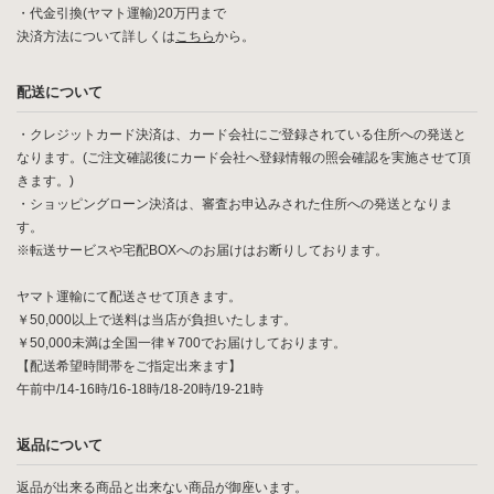
・代金引換(ヤマト運輸)20万円まで
決済方法について詳しくは
こちら
から。
配送について
・クレジットカード決済は、カード会社にご登録されている住所への発送と
なります。(ご注文確認後にカード会社へ登録情報の照会確認を実施させて頂
きます。)
・ショッピングローン決済は、審査お申込みされた住所への発送となりま
す。
※転送サービスや宅配BOXへのお届けはお断りしております。
ヤマト運輸にて配送させて頂きます。
￥50,000以上で送料は当店が負担いたします。
￥50,000未満は全国一律￥700でお届けしております。
【配送希望時間帯をご指定出来ます】
午前中/14-16時/16-18時/18-20時/19-21時
返品について
返品が出来る商品と出来ない商品が御座います。